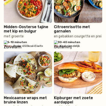
Midden-Oosterse tajine
Citroenrisotto met
met kip en bulgur
garnalen
met groente
en gebakken courgette en prei
5-10 minuten
30-40 minuten
vlees
•
Onder 650kcal
•
Eiwit+
vis
•
Kindvriendelijk
Mexicaanse wraps met
Kipburger met zoete
bruine linzen
aardappel