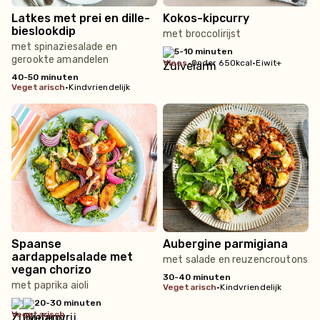
Latkes met prei en dille-
Kokos-kipcurry
bieslookdip
met broccolirijst
met spinaziesalade en
5-10 minuten
gerookte amandelen
vlees
•
Onder 650kcal
•
Eiwit+
40-50 minuten
vegetarisch
•
Kindvriendelijk
Spaanse
Aubergine parmigiana
aardappelsalade met
met salade en reuzencroutons
vegan chorizo
30-40 minuten
met paprika aioli
vegetarisch
•
Kindvriendelijk
20-30 minuten
vegetarisch