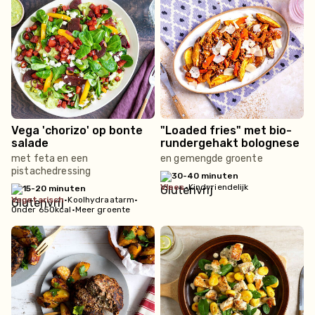
Vega 'chorizo' op bonte
"Loaded fries" met bio-
salade
rundergehakt bolognese
met feta en een
en gemengde groente
pistachedressing
30-40 minuten
vlees
•
Kindvriendelijk
15-20 minuten
vegetarisch
•
Koolhydraatarm
•
Onder 650kcal
•
Meer groente