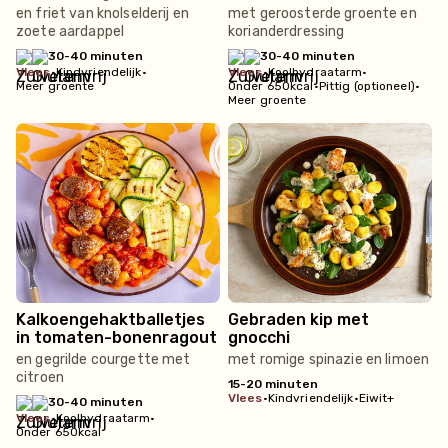
en friet van knolselderij en
met geroosterde groente en
zoete aardappel
korianderdressing
30-40 minuten
30-40 minuten
vlees
•
Kindvriendelijk
•
vlees
•
Koolhydraatarm
•
Meer groente
Onder 650kcal
•
Pittig (optioneel)
•
Meer groente
Kalkoengehaktballetjes
Gebraden kip met
in tomaten-bonenragout
gnocchi
en gegrilde courgette met
met romige spinazie en limoen
citroen
15-20 minuten
vlees
•
Kindvriendelijk
•
Eiwit+
30-40 minuten
vlees
•
Koolhydraatarm
•
Onder 650kcal