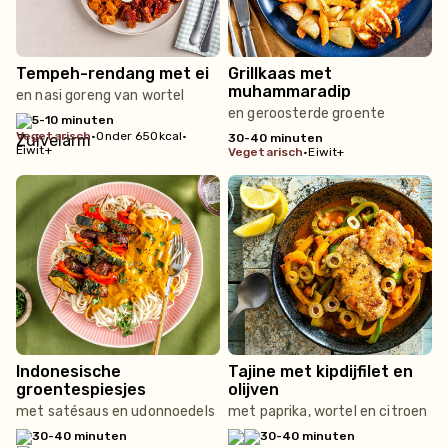
Tempeh-rendang met ei
Grillkaas met
muhammaradip
en nasi goreng van wortel
en geroosterde groente
5-10 minuten
vegetarisch
•
Onder 650kcal
•
30-40 minuten
Eiwit+
vegetarisch
•
Eiwit+
Indonesische
Tajine met kipdijfilet en
groentespiesjes
olijven
met satésaus en udonnoedels
met paprika, wortel en citroen
30-40 minuten
30-40 minuten