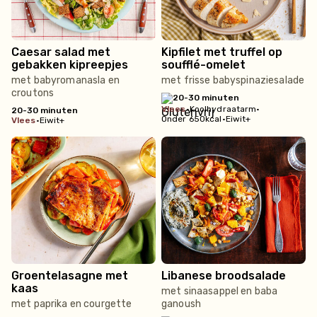
Caesar salad met
Kipfilet met truffel op
gebakken kipreepjes
soufflé-omelet
met babyromanasla en
met frisse babyspinaziesalade
croutons
20-30 minuten
vlees
•
Koolhydraatarm
•
20-30 minuten
Onder 650kcal
•
Eiwit+
vlees
•
Eiwit+
Groentelasagne met
Libanese broodsalade
kaas
met sinaasappel en baba
met paprika en courgette
ganoush