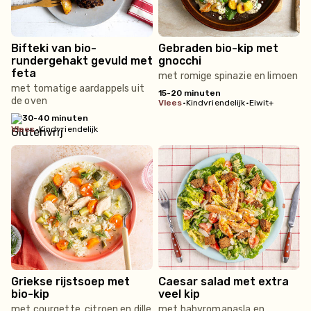
Bifteki van bio-
Gebraden bio-kip met
rundergehakt gevuld met
gnocchi
feta
met romige spinazie en limoen
met tomatige aardappels uit
15-20 minuten
de oven
vlees
•
Kindvriendelijk
•
Eiwit+
30-40 minuten
vlees
•
Kindvriendelijk
Griekse rijstsoep met
Caesar salad met extra
bio-kip
veel kip
met courgette, citroen en dille
met babyromanasla en