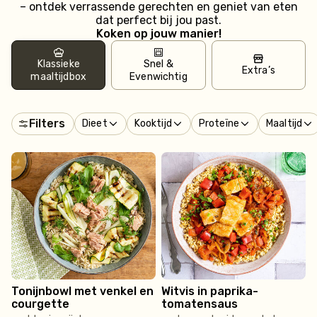
– ontdek verrassende gerechten en geniet van eten
dat perfect bij jou past.
Koken op jouw manier!
Klassieke
Snel &
Extra’s
maaltijdbox
Evenwichtig
Filters
Dieet
Kooktijd
Proteïne
Maaltijd
Tonijnbowl met venkel en
Witvis in paprika-
courgette
tomatensaus