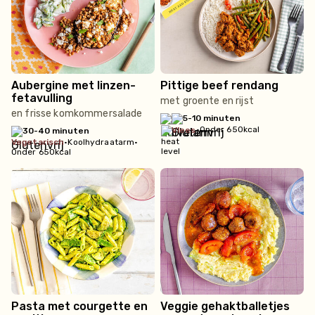
Aubergine met linzen-
Pittige beef rendang
fetavulling
met groente en rijst
en frisse komkommersalade
5-10 minuten
•
Onder 650kcal
vlees
30-40 minuten
vegetarisch
•
Koolhydraatarm
•
Onder 650kcal
Pasta met courgette en
Veggie gehaktballetjes