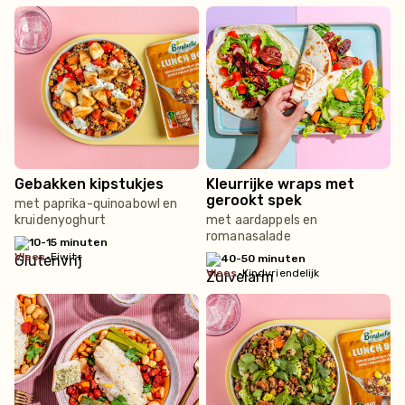
Gebakken kipstukjes
Kleurrijke wraps met
gerookt spek
met paprika-quinoabowl en
kruidenyoghurt
met aardappels en
romanasalade
10-15 minuten
vlees
•
Eiwit+
40-50 minuten
vlees
•
Kindvriendelijk