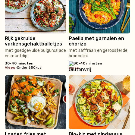
Rijk gekruide
Paella met garnalen en
varkensgehaktballetjes
chorizo
met goedgevulde bulgursalade
met saffraan en geroosterde
en muntdip
broccolini
30-40 minuten
30-40 minuten
vlees
•
Onder 650kcal
vlees
Loaded fries met
Bio-kip met pindasaus