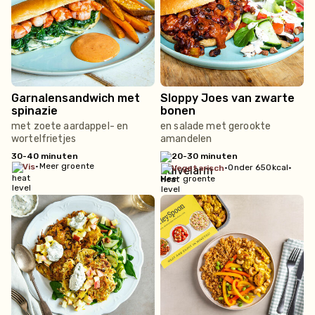
Garnalensandwich met
Sloppy Joes van zwarte
spinazie
bonen
met zoete aardappel- en
en salade met gerookte
wortelfrietjes
amandelen
30-40 minuten
20-30 minuten
•
Meer groente
vis
•
Onder 650kcal
•
vegetarisch
Meer groente