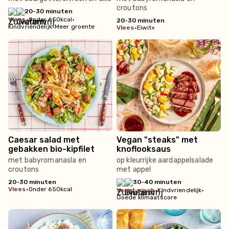
croutons
20-30 minuten
vlees
•
Onder 650kcal
•
20-30 minuten
Kindvriendelijk
•
Meer groente
vlees
•
Eiwit+
Caesar salad met
Vegan "steaks" met
gebakken bio-kipfilet
knoflooksaus
met babyromanasla en
op kleurrijke aardappelsalade
croutons
met appel
20-30 minuten
30-40 minuten
vlees
•
Onder 650kcal
vegetarisch
•
Kindvriendelijk
•
Goede klimaatscore