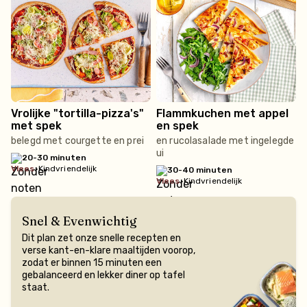
Vrolijke "tortilla-pizza's"
Flammkuchen met appel
met spek
en spek
belegd met courgette en prei
en rucolasalade met ingelegde
ui
20-30 minuten
vlees
•
Kindvriendelijk
30-40 minuten
vlees
•
Kindvriendelijk
Snel & Evenwichtig
Dit plan zet onze snelle recepten en
verse kant-en-klare maaltijden voorop,
zodat er binnen 15 minuten een
gebalanceerd en lekker diner op tafel
staat.