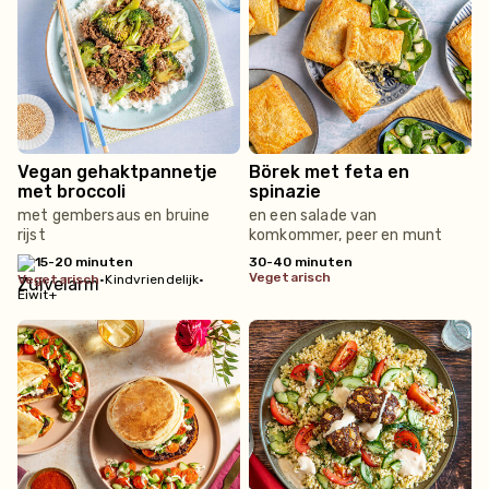
Vegan gehaktpannetje
Börek met feta en
met broccoli
spinazie
met gembersaus en bruine
en een salade van
rijst
komkommer, peer en munt
15-20 minuten
30-40 minuten
vegetarisch
vegetarisch
•
Kindvriendelijk
•
Eiwit+