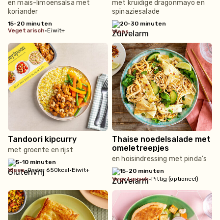
en maïs-limoensalsa met
met kruidige dragonmayo en
koriander
spinaziesalade
15-20 minuten
20-30 minuten
vegetarisch
•
Eiwit+
vlees
Tandoori kipcurry
Thaise noedelsalade met
omeletreepjes
met groente en rijst
en hoisindressing met pinda's
5-10 minuten
vlees
•
Onder 650kcal
•
Eiwit+
15-20 minuten
vegetarisch
•
Pittig (optioneel)