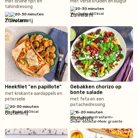
met bruine rijst en
met verse kruiden en bulgur
tahindressing
20-30 minuten
vis
•
Onder 650kcal
20-30 minuten
vis
Heekfilet "en papillote"
Gebakken chorizo op
bonte salade
met krokante aardappels en
peterselie
met feta en een
pistachedressing
20-30 minuten
vis
•
Onder 650kcal
15-20 minuten
vlees
•
Koolhydraatarm
•
Onder 650kcal
•
Meer groente