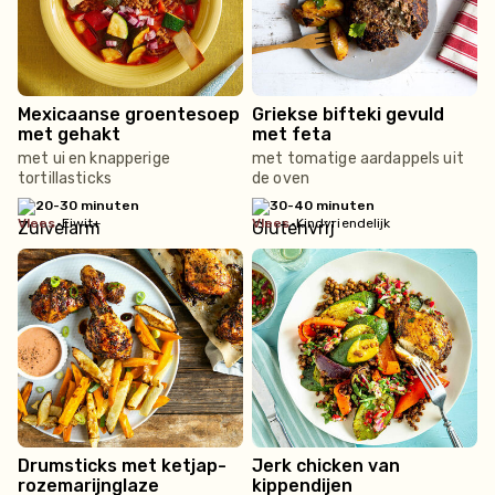
Mexicaanse groentesoep
Griekse bifteki gevuld
met gehakt
met feta
met ui en knapperige
met tomatige aardappels uit
tortillasticks
de oven
20-30 minuten
30-40 minuten
vlees
•
Eiwit+
vlees
•
Kindvriendelijk
Drumsticks met ketjap-
Jerk chicken van
rozemarijnglaze
kippendijen