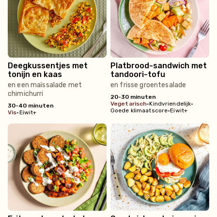
Deegkussentjes met
Platbrood-sandwich met
tonijn en kaas
tandoori-tofu
en een maïssalade met
en frisse groentesalade
chimichurri
20-30 minuten
vegetarisch
•
Kindvriendelijk
•
30-40 minuten
Goede klimaatscore
•
Eiwit+
vis
•
Eiwit+