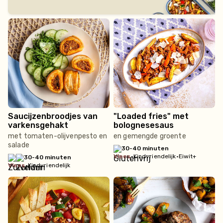
Saucijzenbroodjes van
"Loaded fries" met
varkensgehakt
bolognesesaus
met tomaten-olijvenpesto en
en gemengde groente
salade
30-40 minuten
vlees
•
Kindvriendelijk
•
Eiwit+
30-40 minuten
vlees
•
Kindvriendelijk