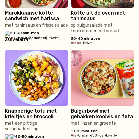
Marokkaanse köfte-
Köfte uit de oven met
sandwich met harissa
tahinsaus
met tahinsaus en frisse salade
op bulgursalade met
komkommer en tomaat
20-30 minuten
vlees
•
Pittig (optioneel)
•
Eiwit+
30-40 minuten
vlees
•
Eiwit+
Knapperige tofu met
Bulgurbowl met
krieltjes en broccoli
gebakken koolvis en feta
met een pittige
met linzen en groente
srirachadressing
10-15 minuten
vis
•
Onder 650kcal
•
Eiwit+
40-50 minuten