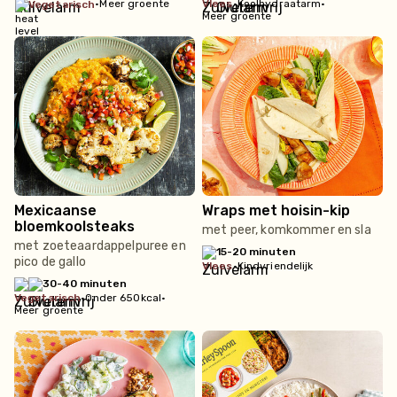
•
Meer groente
vlees
•
Koolhydraatarm
•
vegetarisch
Meer groente
Mexicaanse
Wraps met hoisin-kip
bloemkoolsteaks
met peer, komkommer en sla
met zoeteaardappelpuree en
15-20 minuten
pico de gallo
vlees
•
Kindvriendelijk
30-40 minuten
vegetarisch
•
Onder 650kcal
•
Meer groente