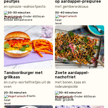
peultjes
op aardappel-preipuree
en spinazie-walnootpesto
met gemberwoksaus
20-30 minuten
30-40 minuten
vegetarisch
vegetarisch
•
Onder 650kcal
•
Goede klimaatscore
Tandooriburger met
Zoete aardappel-
grillkaas
nachofriet
en curry-wortelfrietjes uit de
met bonen, kaas en
oven
rodeuienpickle
20-30 minuten
30-40 minuten
•
Eiwit+
vegetarisch
vegetarisch
•
Onder 650kcal
•
Meer groente