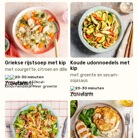
Griekse rijstsoep met kip
Koude udonnoedels met
kip
met courgette, citroen en dille
met groente en sesam-
20-30 minuten
sojasaus
vlees
•
Onder 650kcal
•
Kindvriendelijk
•
Meer groente
20-30 minuten
vlees
•
Eiwit+