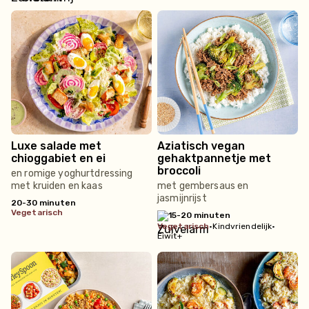
Luxe salade met
Aziatisch vegan
chioggabiet en ei
gehaktpannetje met
broccoli
en romige yoghurtdressing
met kruiden en kaas
met gembersaus en
jasmijnrijst
20-30 minuten
vegetarisch
15-20 minuten
vegetarisch
•
Kindvriendelijk
•
Eiwit+