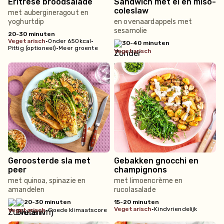
Eritrese broodsalade
Sandwich met ei en miso-
coleslaw
met aubergineragout en
yoghurtdip
en ovenaardappels met
sesamolie
20-30 minuten
vegetarisch
•
Onder 650kcal
•
30-40 minuten
Pittig (optioneel)
•
Meer groente
vegetarisch
Geroosterde sla met
Gebakken gnocchi en
peer
champignons
met quinoa, spinazie en
met limoencrème en
amandelen
rucolasalade
20-30 minuten
15-20 minuten
vegetarisch
•
Kindvriendelijk
vegetarisch
•
Goede klimaatscore