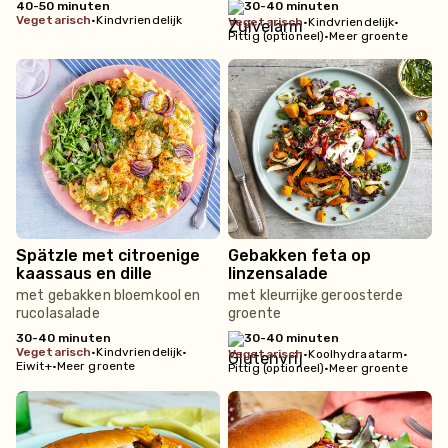
40-50 minuten
30-40 minuten
vegetarisch
•
Kindvriendelijk
vegetarisch
•
Kindvriendelijk
•
Pittig (optioneel)
•
Meer groente
Spätzle met citroenige
Gebakken feta op
kaassaus en dille
linzensalade
met gebakken bloemkool en
met kleurrijke geroosterde
rucolasalade
groente
30-40 minuten
30-40 minuten
vegetarisch
•
Kindvriendelijk
•
vegetarisch
•
Koolhydraatarm
•
Eiwit+
•
Meer groente
Pittig (optioneel)
•
Meer groente