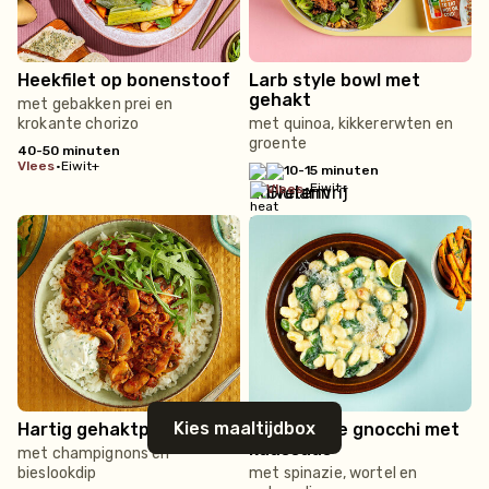
Heekfilet op bonenstoof
Larb style bowl met
gehakt
met gebakken prei en
krokante chorizo
met quinoa, kikkererwten en
groente
40-50 minuten
vlees
•
Eiwit+
10-15 minuten
•
Eiwit+
vlees
Kies maaltijdbox
Hartig gehaktpannetje
Knapperige gnocchi met
kaassaus
met champignons en
bieslookdip
met spinazie, wortel en