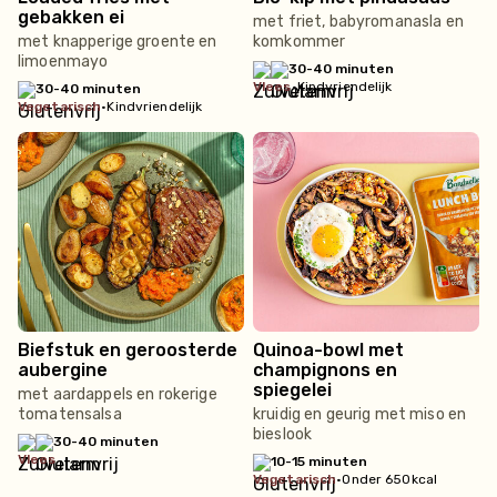
gebakken ei
met friet, babyromanasla en
met knapperige groente en
komkommer
limoenmayo
30-40 minuten
vlees
•
Kindvriendelijk
30-40 minuten
vegetarisch
•
Kindvriendelijk
Biefstuk en geroosterde
Quinoa-bowl met
aubergine
champignons en
spiegelei
met aardappels en rokerige
tomatensalsa
kruidig en geurig met miso en
bieslook
30-40 minuten
vlees
10-15 minuten
vegetarisch
•
Onder 650kcal