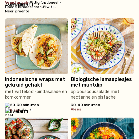
vegetarisch
•
Pittig (optioneel)
•
Goede klimaatscore
•
Eiwit+
•
Meer groente
Indonesische wraps met
Biologische lamsspiesjes
gekruid gehakt
met muntdip
met wittekool-pindasalade en
op couscoussalade met
komkommer
nectarine en pistache
20-30 minuten
30-40 minuten
vlees
•
Eiwit+
vlees