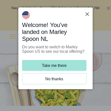
Nieuw bij Marley Spoon?
76€
Bestel nu en ontvang tot
korting op je eerste 5 boxen
.
Inwisselen
Welcome! You’ve
landed on Marley
Spoon NL
Do you want to switch to Marley
Spoon US to see our local offering?
Take me there
No thanks