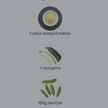
1 zakje edelgistvlokken
1 courgette
150g peultjes