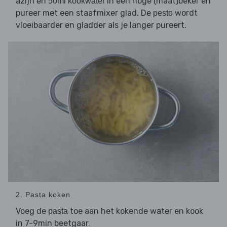
azijn en
in een hoge (maat)beker en
50ml kookwater
pureer met een staafmixer glad. De
wordt
pesto
vloeibaarder en gladder als je langer pureert.
2. Pasta koken
Voeg de
toe aan het kokende water en kook
pasta
in 7-9min beetgaar.