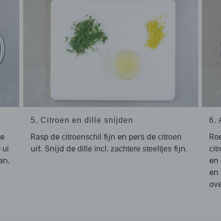
5. Citroen en dille snijden
6.
de
Rasp de
fijn en pers de
Ro
citroenschil
citroen
e
uit. Snijd de
fijn.
ui
dille incl. zachtere steeltjes
cit
an,
en 
en
ov