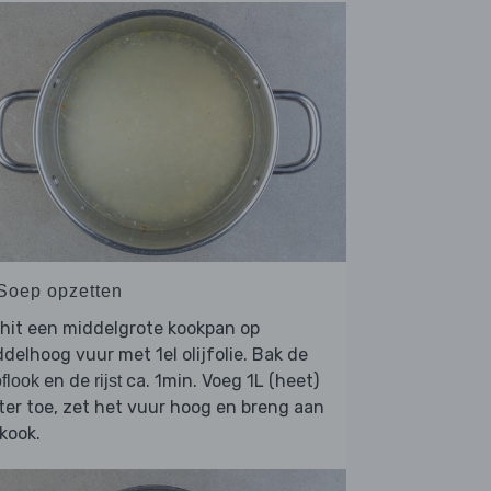
 Soep opzetten
hit een middelgrote kookpan op
delhoog vuur met 1el olijfolie. Bak de
en de
ca. 1min. Voeg 1L (heet)
flook
rijst
er toe, zet het vuur hoog en breng aan
kook.