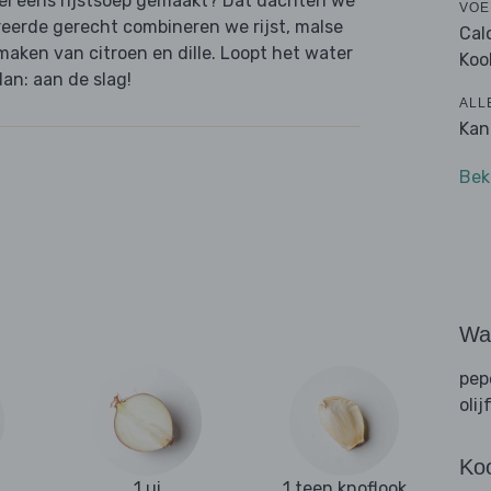
wel eens rijstsoep gemaakt? Dat dachten we
VOE
ireerde gerecht combineren we rijst, malse
Cal
maken van citroen en dille. Loopt het water
Koo
an: aan de slag!
ALL
Kan
Bek
Wat
pep
olij
Ko
1 ui
1 teen knoflook