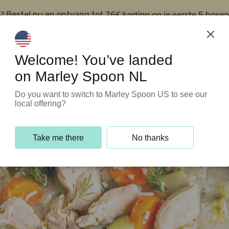
?
76€ korting op je eerste 5 boxen
Bestel nu en ontvang tot
t
Klantenservice
Welcome! You’ve landed
on Marley Spoon NL
Do you want to switch to Marley Spoon US to see our
local offering?
Take me there
No thanks