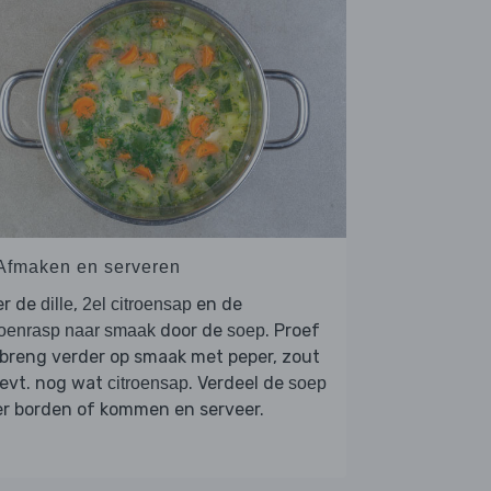
 Afmaken en serveren
er de
,
en de
dille
2el citroensap
door de
. Proef
roenrasp naar smaak
soep
breng verder op smaak met peper, zout
 evt. nog wat
. Verdeel de
citroensap
soep
er borden of kommen en serveer.