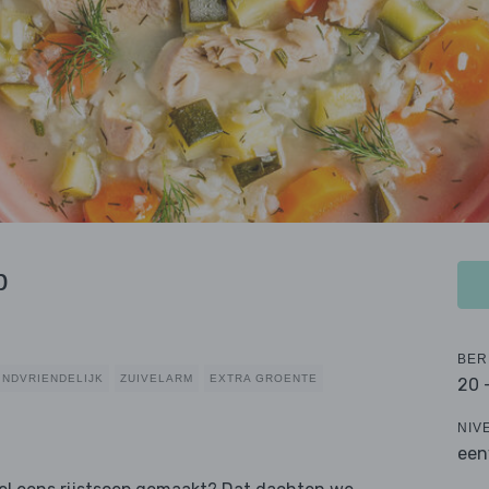
p
BER
INDVRIENDELIJK
ZUIVELARM
EXTRA GROENTE
20 
NIV
een