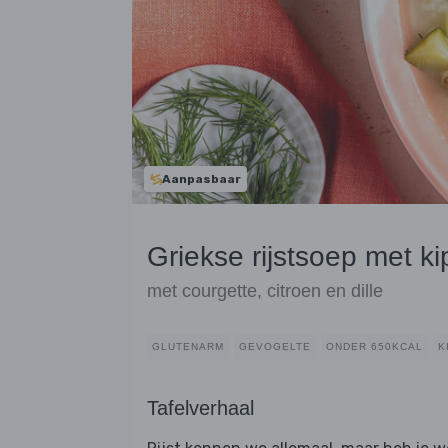
Aanpasbaar
Griekse rijstsoep met ki
met courgette, citroen en dille
GLUTENARM
GEVOGELTE
ONDER 650KCAL
K
Tafelverhaal