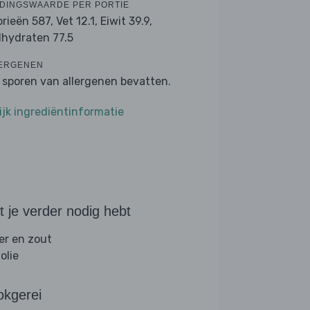
DINGSWAARDE PER PORTIE
orieën 587,
Vet 12.1,
Eiwit 39.9,
lhydraten 77.5
ERGENEN
 sporen van allergenen bevatten.
ijk ingrediëntinformatie
 je verder nodig hebt
er en zout
folie
okgerei