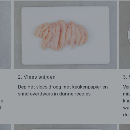
2. Vlees snijden
3.
.
Dep het
droog met keukenpapier en
Ver
vlees
snijd overdwars in dunne reepjes.
mid
de
kno
f
wat
de 