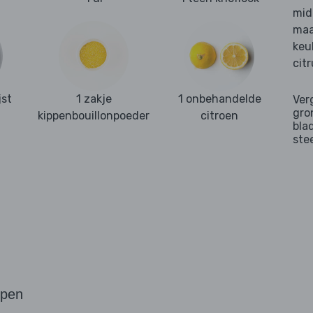
mid
maa
keu
cit
jst
1 zakje
1 onbehandelde
Ver
gro
kippenbouillonpoeder
citroen
bla
ste
ppen