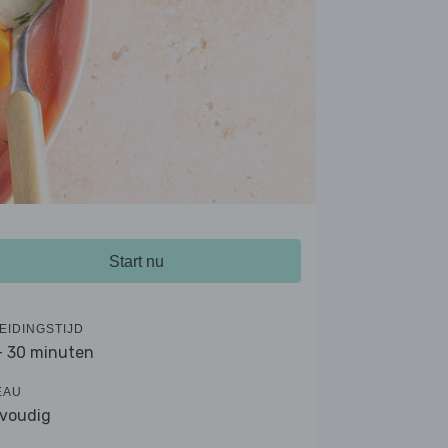
Start nu
EIDINGSTIJD
- 30 minuten
EAU
voudig