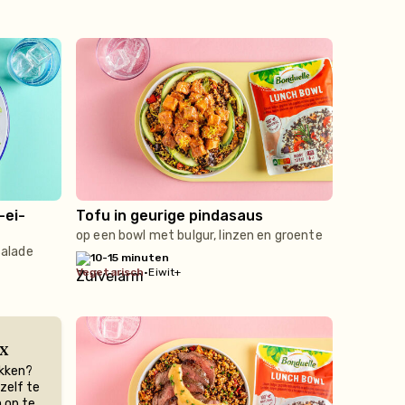
-ei-
Tofu in geurige pindasaus
op een bowl met bulgur, linzen en groente
alade
10-15 minuten
vegetarisch
•
Eiwit+
x
akken?
 zelf te
m op te