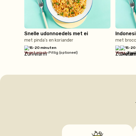
Snelle udonnoedels met ei
Indonesi
met pinda's en koriander
met brocco
15-20 minuten
15-20
vegetarisch
•
Pittig (optioneel)
vlees
•
Eiwi