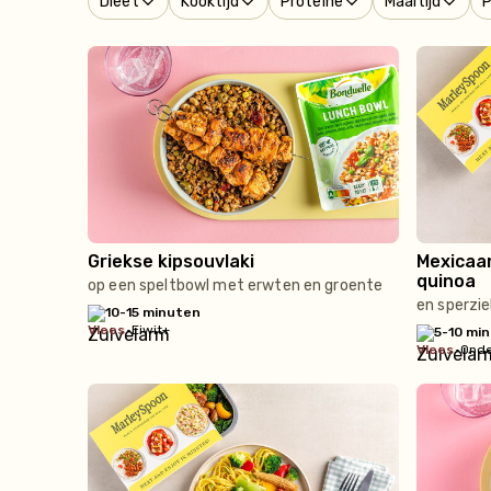
Dieet
Kooktijd
Proteïne
Maaltijd
P
Griekse kipsouvlaki
Mexicaan
quinoa
op een speltbowl met erwten en groente
en sperzie
10-15 minuten
vlees
•
Eiwit+
5-10 mi
vlees
•
Onde