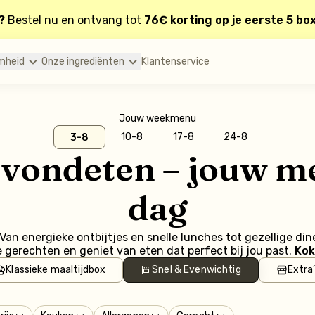
?
Bestel nu en ontvang tot
76€ korting op je eerste 5 bo
mheid
Onze ingrediënten
Klantenservice
Jouw weekmenu
10-8
17-8
24-8
3-8
 avondeten – jouw m
dag
an energieke ontbijtjes en snelle lunches tot gezellige din
gerechten en geniet van eten dat perfect bij jou past.
Kok
Klassieke maaltijdbox
Snel & Evenwichtig
Extra