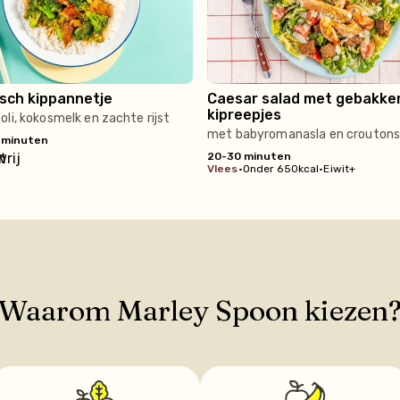
sch kippannetje
Caesar salad met gebakke
kipreepjes
li, kokosmelk en zachte rijst
met babyromanasla en crouton
 minuten
t+
20-30 minuten
vlees
•
Onder 650kcal
•
Eiwit+
Waarom Marley Spoon kiezen