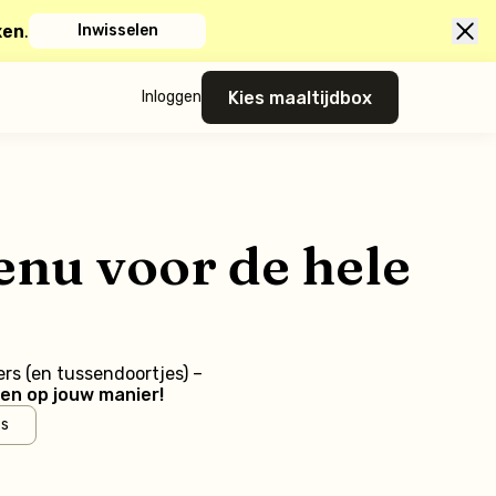
xen
.
Inwisselen
Kies maaltijdbox
Inloggen
enu voor de hele
ers (en tussendoortjes) –
en op jouw manier!
’s