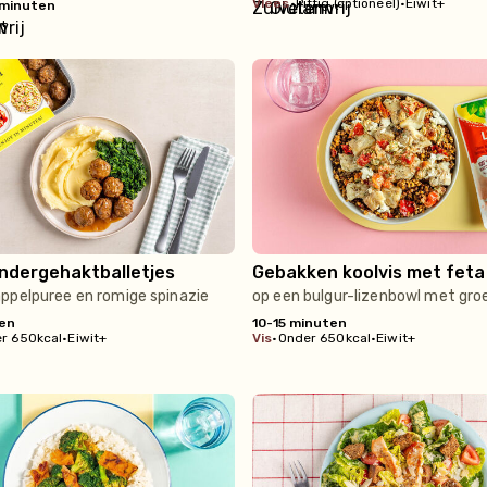
vlees
•
Pittig (optioneel)
•
Eiwit+
 minuten
t+
ndergehaktballetjes
Gebakken koolvis met feta
ppelpuree en romige spinazie
op een bulgur-lizenbowl met gro
ten
10-15 minuten
r 650kcal
•
Eiwit+
vis
•
Onder 650kcal
•
Eiwit+