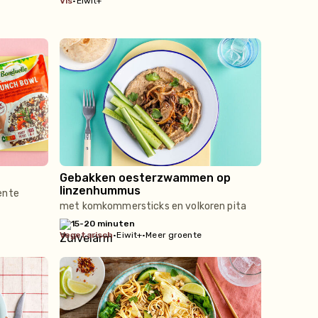
vis
•
Eiwit+
Gebakken oesterzwammen op
linzenhummus
ente
met komkommersticks en volkoren pita
15-20 minuten
vegetarisch
•
Eiwit+
•
Meer groente