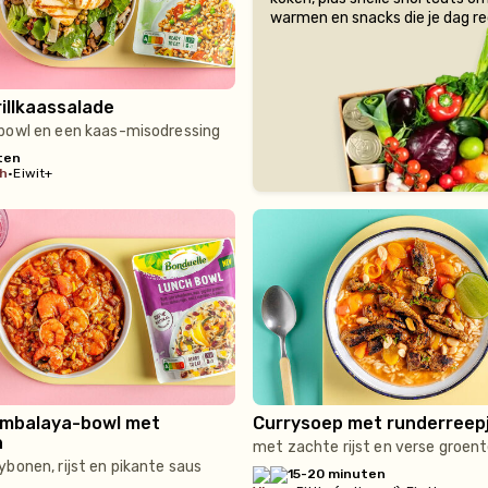
warmen en snacks die je dag r
rillkaassalade
bowl en een kaas-misodressing
ten
ch
•
Eiwit+
jambalaya-bowl met
Currysoep met runderreep
n
met zachte rijst en verse groen
bonen, rijst en pikante saus
15-20 minuten