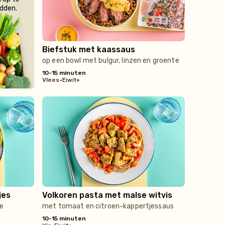
edden.
Biefstuk met kaassaus
op een bowl met bulgur, linzen en groente
10-15 minuten
vlees
•
Eiwit+
jes
Volkoren pasta met malse witvis
te
met tomaat en citroen-kappertjessaus
10-15 minuten