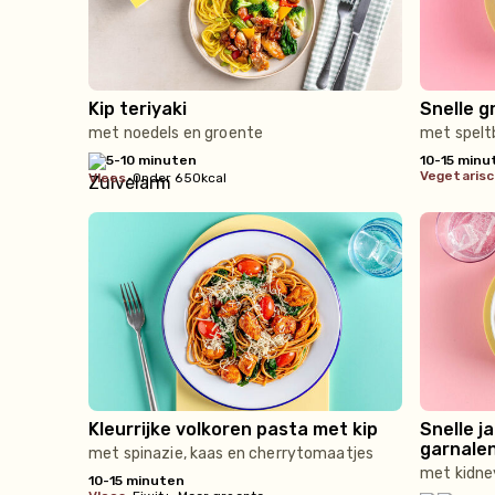
Kip teriyaki
Snelle g
met noedels en groente
met spelt
5-10 minuten
10-15 minu
vegetaris
vlees
•
Onder 650kcal
Kleurrijke volkoren pasta met kip
Snelle 
garnale
met spinazie, kaas en cherrytomaatjes
met kidney
10-15 minuten