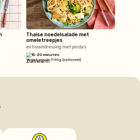
n
Thaise noedelsalade met
omeletreepjes
s
en hoisindressing met pinda's
15-20 minuten
vegetarisch
•
Pittig (optioneel)
?