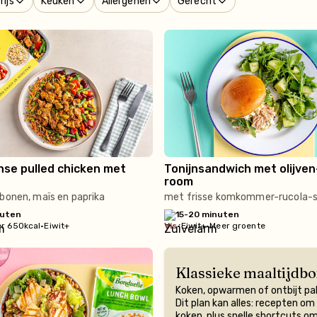
rijs
Keuken
Allergenen
Gerecht
se pulled chicken met
Tonijnsandwich met olijven
room
bonen, maïs en paprika
met frisse komkommer-rucola-s
nuten
15-20 minuten
r 650kcal
•
Eiwit+
vis
•
Eiwit+
•
Meer groente
Klassieke maaltijdbo
Koken, opwarmen of ontbijt p
Dit plan kan alles: recepten om
koken, plus snelle shortcuts o