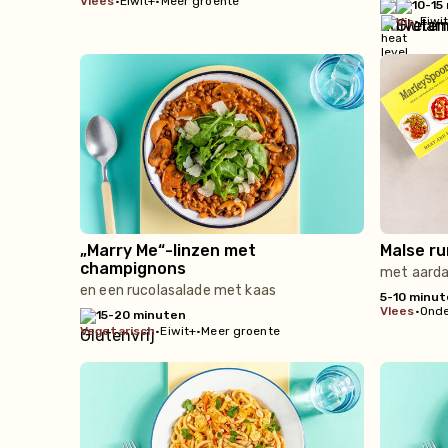
vlees
•
Eiwit+
•
Meer groente
10-15
•
Eiwi
vis
„Marry Me“-linzen met
Malse ru
champignons
met aarda
en een rucolasalade met kaas
5-10 minu
vlees
•
Onde
15-20 minuten
vegetarisch
•
Eiwit+
•
Meer groente