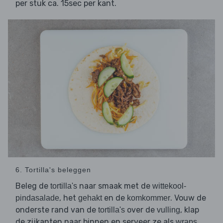
per stuk ca. 15sec per kant.
6. Tortilla's beleggen
Beleg de
naar smaak met de
tortilla's
wittekool-
, het
en de
. Vouw de
pindasalade
gehakt
komkommer
onderste rand van de
over de
, klap
tortilla's
vulling
de zijkanten naar binnen en serveer ze als
.
wraps