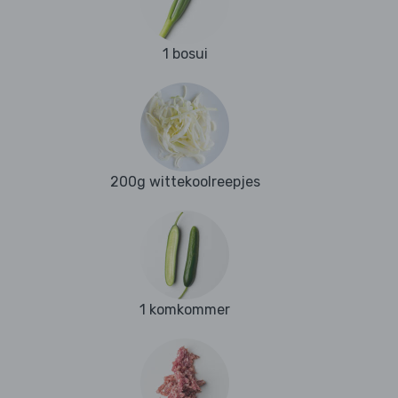
1 bosui
200g wittekoolreepjes
1 komkommer