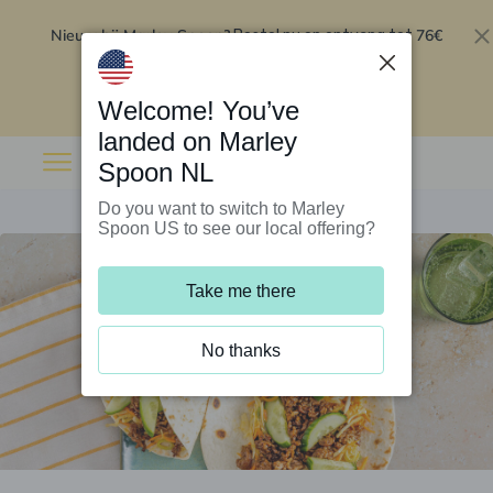
Nieuw bij Marley Spoon?
76€
Bestel nu en ontvang tot
korting op je eerste 5 boxen
.
Inwisselen
Welcome! You’ve
landed on Marley
Spoon NL
Do you want to switch to Marley
Spoon US to see our local offering?
Take me there
No thanks