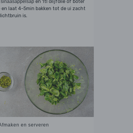
en 1tl olijfolie of boter
 sinaasappelsap
 en laat 4-5min bakken tot de
zacht
ui
lichtbruin is.
 Afmaken en serveren