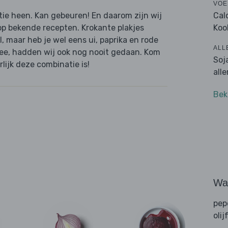
VOE
Cal
tie heen. Kan gebeuren! En daarom zijn wij
Koo
 op bekende recepten. Krokante plakjes
, maar heb je wel eens ui, paprika en rode
ALL
ee, hadden wij ook nog nooit gedaan. Kom
Soj
ijk deze combinatie is!
all
Bek
Wat
pep
olij