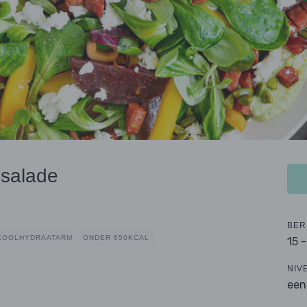
 salade
BER
KOOLHYDRAATARM
ONDER 650KCAL
15 
NIV
een