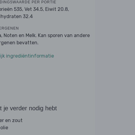
DINGSWAARDE PER PORTIE
orieën 535,
Vet 34.5,
Eiwit 20.8,
lhydraten 32.4
ERGENEN
a, Noten en Melk. Kan sporen van andere
ergenen bevatten.
ijk ingrediëntinformatie
 je verder nodig hebt
er en zout
folie