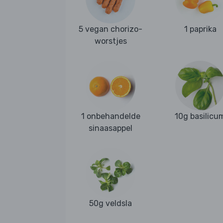
5 vegan chorizo-
1 paprika
worstjes
1 onbehandelde
10g basilicu
sinaasappel
50g veldsla