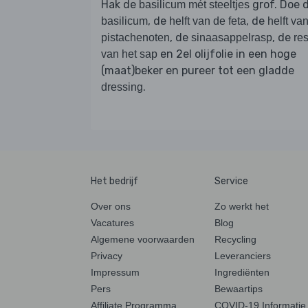
Hak de
grof. Doe 
basilicum mét steeltjes
, de
, de
basilicum
helft van de feta
helft va
, de
, de
pistachenoten
sinaasappelrasp
res
en 2el olijfolie in een hoge
van het sap
(maat)beker en pureer tot een gladde
.
dressing
Het bedrijf
Service
Over ons
Zo werkt het
Vacatures
Blog
Algemene voorwaarden
Recycling
Privacy
Leveranciers
Impressum
Ingrediënten
Pers
Bewaartips
Affiliate Programma
COVID-19 Informatie