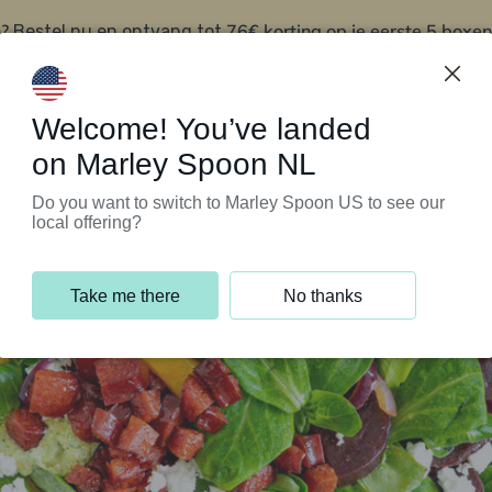
?
76€ korting op je eerste 5 boxen
Bestel nu en ontvang tot
t
Klantenservice
Welcome! You’ve landed
on Marley Spoon NL
Do you want to switch to Marley Spoon US to see our
local offering?
Take me there
No thanks