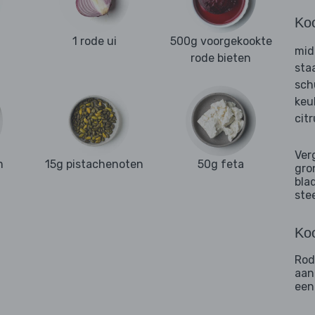
Ko
1 rode ui
500g voorgekookte
mid
rode bieten
sta
sch
keu
cit
Ver
m
15g pistachenoten
50g feta
gro
bla
ste
Koo
Rod
aan
een