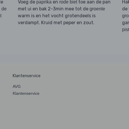
de
Voeg de
en
toe aan de pan
Ha
paprika
rode biet
met
en bak 2-3min mee tot de
de
n de
ui
groente
warm is en het vocht grotendeels is
t
gro
verdampt. Kruid met peper en zout.
ga
pis
Klantenservice
AVG
Klantenservice