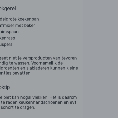
okgerei
delgrote koekenpan
afmixer met beker
uimspaan
kenrasp
ruspers
geet niet je versproducten van tevoren
ndig te wassen. Voornamelijk de
dgroenten en slabladeren kunnen kleine
entjes bevatten.
ktip
e biet kan nogal vlekken. Het is daarom
 te raden keukenhandschoenen en evt.
 schort te dragen.