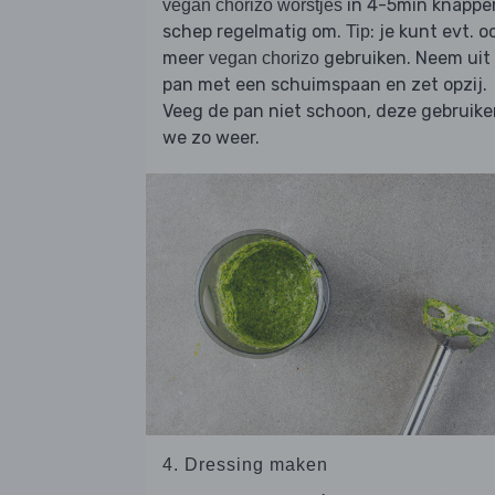
in 4-5min knapper
vegan chorizo worstjes
schep regelmatig om.
: je kunt evt. o
Tip
meer
gebruiken. Neem uit
vegan chorizo
pan met een schuimspaan en zet opzij.
Veeg de pan niet schoon, deze gebruik
we zo weer.
4. Dressing maken