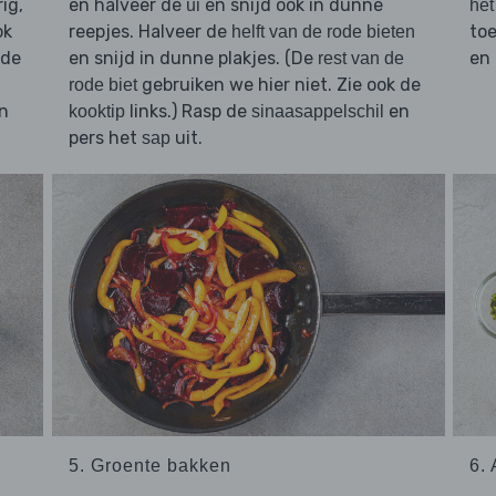
ig,
en halveer de
en snijd ook in dunne
ui
het
ok
reepjes. Halveer de
toe
helft van de rode bieten
 de
en snijd in dunne plakjes. (De
en 
rest van de
gebruiken we hier niet. Zie ook de
rode biet
en
links.) Rasp de
en
kooktip
sinaasappelschil
pers het
uit.
sap
5. Groente bakken
6.