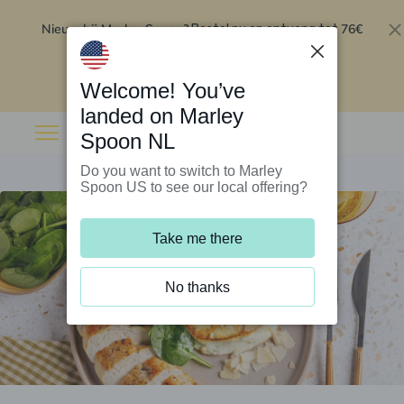
Nieuw bij Marley Spoon?
76€
Bestel nu en ontvang tot
korting op je eerste 5 boxen
.
Inwisselen
Welcome! You’ve
landed on Marley
Spoon NL
Do you want to switch to Marley
Spoon US to see our local offering?
Take me there
No thanks