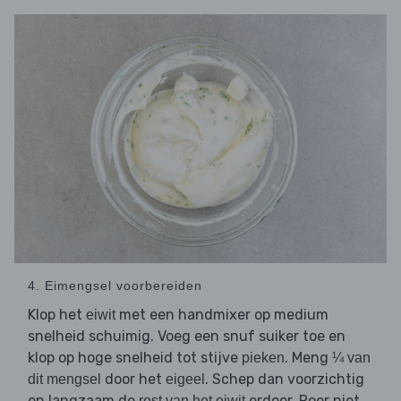
4. Eimengsel voorbereiden
Klop het
met een handmixer op medium
eiwit
snelheid schuimig. Voeg een snuf suiker toe en
klop op hoge snelheid tot stijve
. Meng
pieken
¼ van
door het
. Schep dan voorzichtig
dit mengsel
eigeel
en langzaam de
erdoor. Roer niet
rest van het eiwit