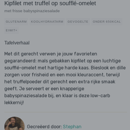
Kipfilet met truffel op soufflé-omelet
met frisse babyspinaziesalade
GLUTENARM
KOOLHYDRAATARM
GEVOGELTE
ONDER 650KCAL
EIWIT+
Tafelverhaal
Met dit gerecht verwen je jouw favorieten
gegarandeerd: mals gebakken kipfilet op een luchtige
soufflé-omelet met hartige harde kaas. Bieslook en dille
zorgen voor frisheid en een mooi kleuraccent, terwijl
het truffelpoeder dit gerecht een extra rijke smaak
geeft. Je serveert er een knapperige
babyspinaziesalade bij, en klaar is deze low-carb
lekkernij!
Gecreëerd door:
Stephan