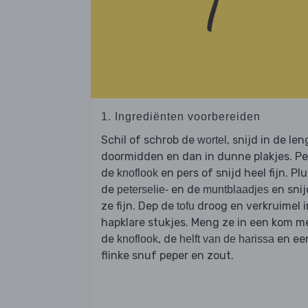
1. Ingrediënten voorbereiden
Schil of schrob de
, snijd in de le
wortel
doormidden en dan in dunne plakjes. Pe
de
en pers of snijd heel fijn. Plu
knoflook
de
en de
en snij
peterselie-
muntblaadjes
ze fijn. Dep de
droog en verkruimel i
tofu
hapklare stukjes. Meng ze in een kom m
de
, de
en ee
knoflook
helft van de harissa
flinke snuf peper en zout.