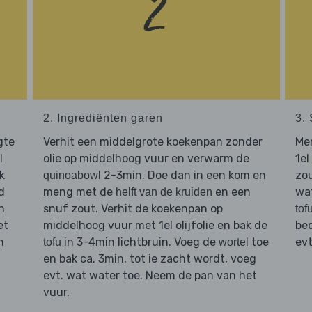
2. Ingrediënten garen
3.
ngte
Verhit een middelgrote koekenpan zonder
Me
l
olie op middelhoog vuur en verwarm de
1el
k
2-3min. Doe dan in een kom en
zou
quinoabowl
d
meng met de
en een
wat
helft van de kruiden
n
snuf zout. Verhit de koekenpan op
tof
et
middelhoog vuur met 1el olijfolie en bak de
be
n
in 3-4min lichtbruin. Voeg de
toe
ev
tofu
wortel
en bak ca. 3min, tot ie zacht wordt, voeg
evt. wat water toe. Neem de pan van het
vuur.