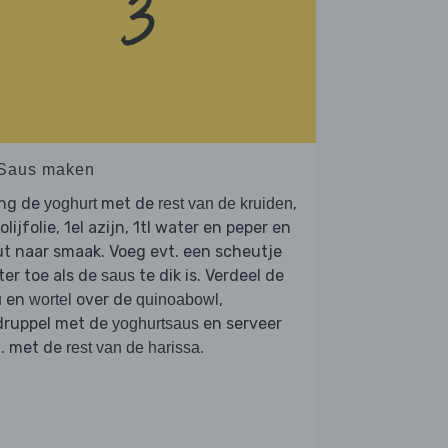
 Saus maken
ng de
met de
,
yoghurt
rest van de kruiden
 olijfolie, 1el azijn, 1tl water en peper en
t naar smaak. Voeg evt. een scheutje
er toe als de
te dik is. Verdeel de
saus
en
over de
,
u
wortel
quinoabowl
druppel met de
en serveer
yoghurtsaus
t. met de
.
rest van de harissa