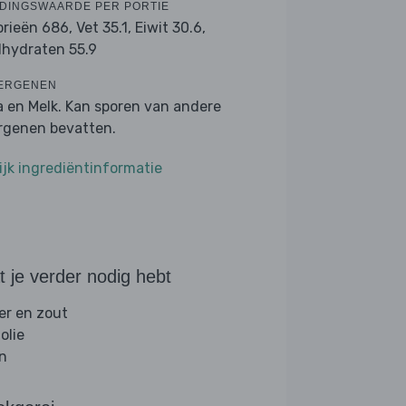
DINGSWAARDE PER PORTIE
orieën 686,
Vet 35.1,
Eiwit 30.6,
lhydraten 55.9
ERGENEN
a en Melk. Kan sporen van andere
ergenen bevatten.
ijk ingrediëntinformatie
 je verder nodig hebt
er en zout
folie
jn