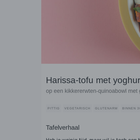
Harissa-tofu met yoghu
op een kikkererwten-quinoabowl met 
PITTIG
VEGETARISCH
GLUTENARM
BINNEN 3
Tafelverhaal