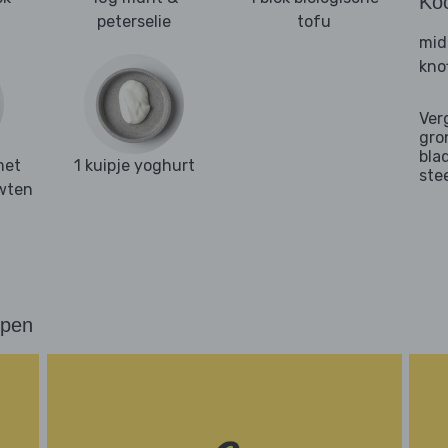
Ko
peterselie
tofu
mid
kno
Ver
gro
bla
met
1 kuipje yoghurt
ste
rwten
ppen