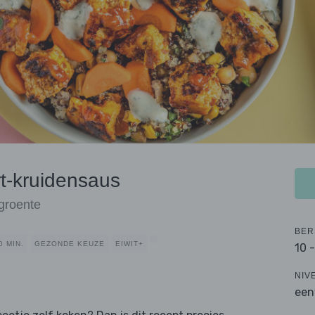
rt-kruidensaus
groente
BER
0 MIN.
GEZONDE KEUZE
EIWIT+
10 
NIV
een