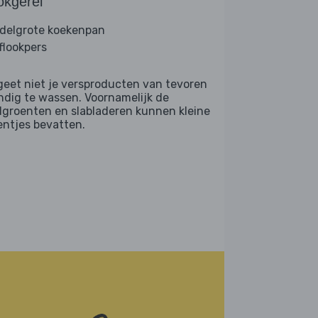
okgerei
delgrote koekenpan
flookpers
geet niet je versproducten van tevoren
ndig te wassen. Voornamelijk de
dgroenten en slabladeren kunnen kleine
entjes bevatten.