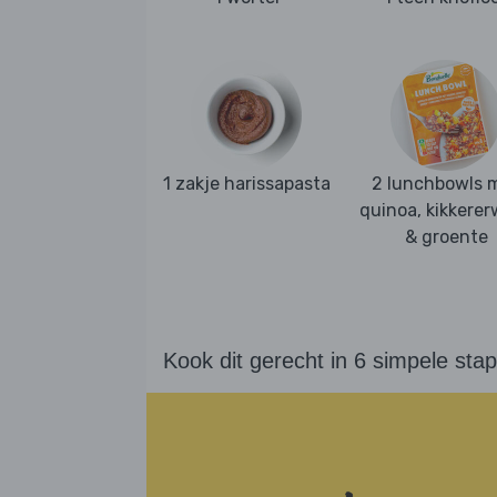
1 zakje harissapasta
2 lunchbowls 
quinoa, kikkere
& groente
Kook dit gerecht in 6 simpele sta