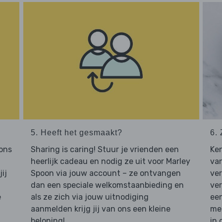
5. Heeft het gesmaakt?
6. 
 ons
Sharing is caring! Stuur je vrienden een
Ken
heerlijk cadeau en nodig ze uit voor Marley
van
ij
Spoon via jouw account – ze ontvangen
ver
dan een speciale welkomstaanbieding en
ver
e
als ze zich via jouw uitnodiging
een
aanmelden krijg jij van ons een kleine
mee
beloning!
in 