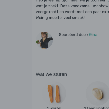
Heb je weinig tijd, maar wil je toch een 
wat je zoekt. Deze voedzame lunchbowl 
voorgekookt en wordt met een paar extra
Weinig moeite, veel smaak!
Gecreëerd door:
Gina
Wat we sturen
1 wortel
1 teen knoflo