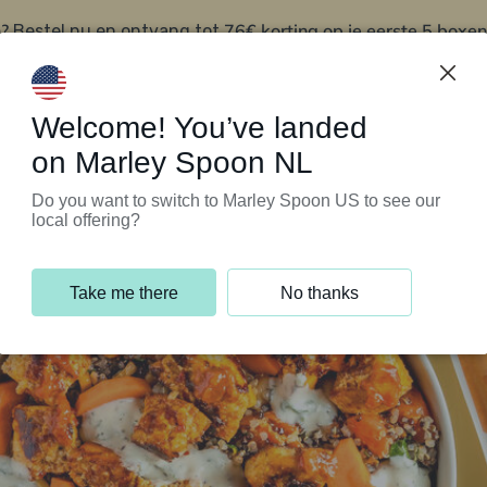
?
76€ korting op je eerste 5 boxen
Bestel nu en ontvang tot
t
Klantenservice
Welcome! You’ve landed
on Marley Spoon NL
Do you want to switch to Marley Spoon US to see our
local offering?
Take me there
No thanks