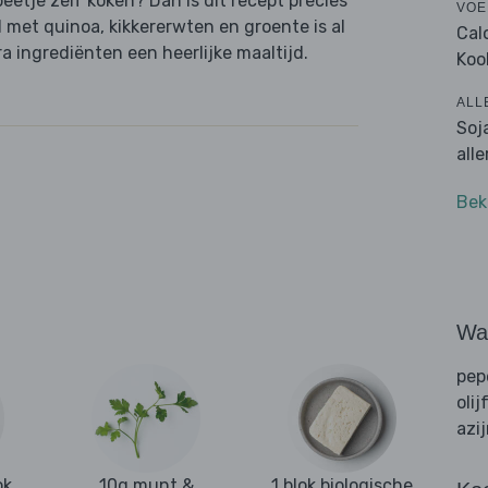
beetje zelf koken? Dan is dit recept precies
VOE
met quinoa, kikkererwten en groente is al
Cal
 ingrediënten een heerlijke maaltijd.
Koo
ALL
Soj
all
Bek
Wat
pep
olij
azi
ok
10g munt &
1 blok biologische