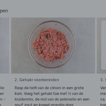
ppen
2. Gehakt voorbereiden
3.
Rasp de
in een grote
Ver
lie
helft van de citroen
kom. Voeg het
toe met
me
er
gehakt
½ van de
–
, de
en een
ca.
en
kruidenmix
rest van de peterselie
e.
snuf zout en kneed grondig door.
hor