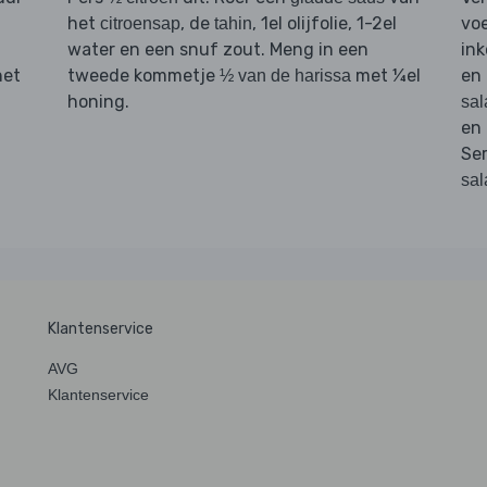
het
, de
, 1el olijfolie, 1-2el
vo
citroensap
tahin
water en een snuf zout. Meng in een
ink
het
tweede kommetje
met ¼el
en
½ van de harissa
honing.
sal
en
Se
sal
Klantenservice
AVG
Klantenservice