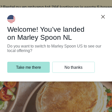
?
76€ korting op je eerste 5 boxen
Bestel nu en ontvang tot
t
Klantenservice
Welcome! You’ve landed
on Marley Spoon NL
Do you want to switch to Marley Spoon US to see our
local offering?
Take me there
No thanks