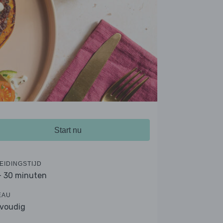
Start nu
EIDINGSTIJD
- 30 minuten
EAU
voudig