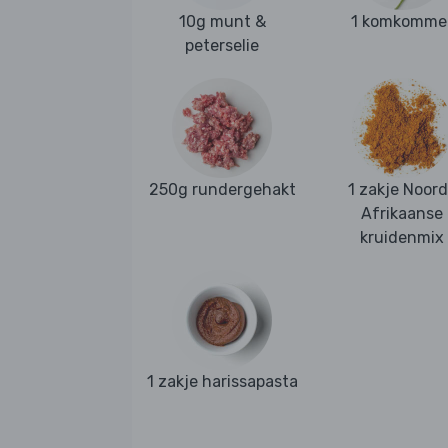
10g munt &
1 komkomme
peterselie
250g rundergehakt
1 zakje Noor
Afrikaanse
kruidenmix
1 zakje harissapasta