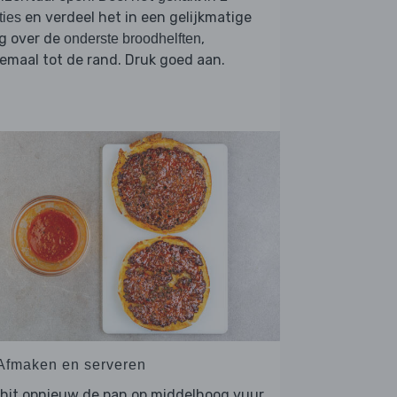
en verdeel het in een gelijkmatige
ties
g over de
,
onderste broodhelften
emaal tot de rand. Druk goed aan.
 Afmaken en serveren
hit opnieuw de pan op middelhoog vuur,