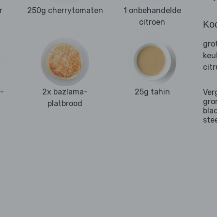
r
250g cherrytomaten
1 onbehandelde
citroen
Ko
gro
keu
cit
d-
2x bazlama-
25g tahin
Ver
gro
platbrood
bla
ste