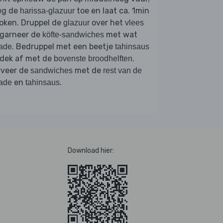
eg de
toe en laat ca. 1min
harissa-glazuur
oken. Druppel de
over het
glazuur
vlees
 garneer de
met wat
köfte-sandwiches
. Bedruppel met een beetje
ade
tahinsaus
 dek af met de
.
bovenste broodhelften
rveer de
met de
sandwiches
rest van de
en
.
ade
tahinsaus
Download hier: