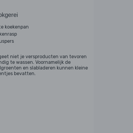
okgerei
te koekenpan
kenrasp
ruspers
geet niet je versproducten van tevoren
ndig te wassen. Voornamelijk de
dgroenten en slabladeren kunnen kleine
entjes bevatten.