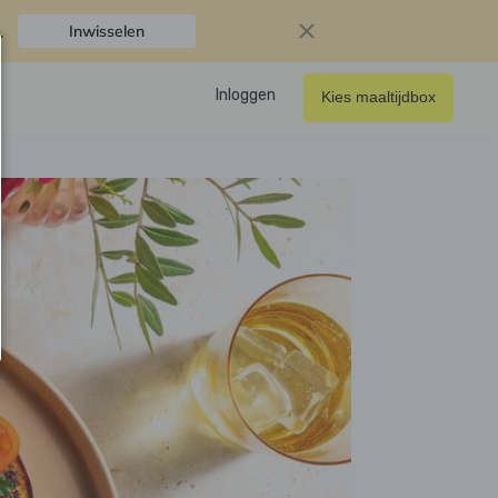
.
Inwisselen
Inloggen
Kies maaltijdbox