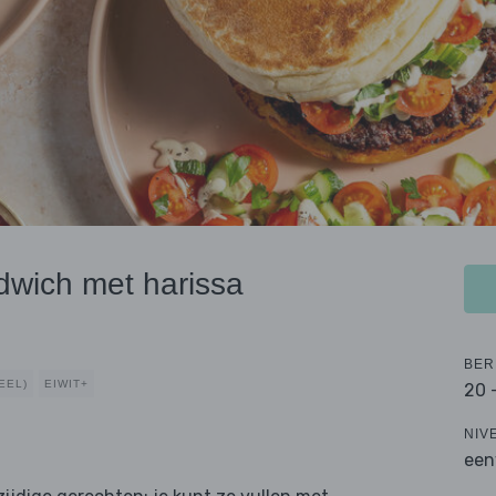
dwich met harissa
BER
EEL)
EIWIT+
20 
NIV
een