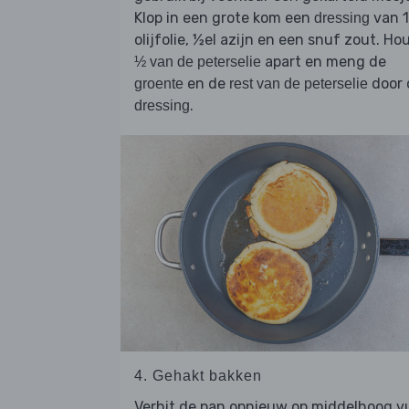
Klop in een grote kom een
van 1
dressing
olijfolie, ½el azijn en een snuf zout. Ho
apart en meng de
½ van de peterselie
en de
door 
groente
rest van de peterselie
.
dressing
4. Gehakt bakken
Verhit de pan opnieuw op middelhoog v