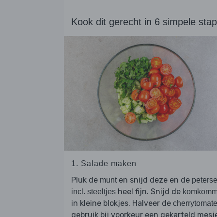
Kook dit gerecht in 6 simpele sta
1. Salade maken
Pluk de
en snijd deze en de
munt
peterse
heel fijn. Snijd de
incl. steeltjes
komkomm
in kleine blokjes. Halveer de
cherrytomat
gebruik bij voorkeur een gekarteld mesj