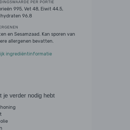
DINGSWAARDE PER PORTIE
orieën 995,
Vet 48,
Eiwit 44.5,
lhydraten 96.8
ERGENEN
ten en Sesamzaad. Kan sporen van
ere allergenen bevatten.
ijk ingrediëntinformatie
 je verder nodig hebt
 honing
t
folie
jn