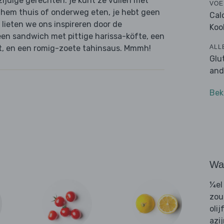
ijdige gerechten: je kunt ze vullen met
VOE
t hem thuis of onderweg eten, je hebt geen
Cal
 lieten we ons inspireren door de
Koo
en sandwich met pittige harissa-köfte, een
ALL
t, en een romig-zoete tahinsaus. Mmmh!
Glu
and
Bek
Wat
¼el
zou
olij
azi