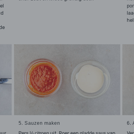
el
por
ud
laa
hel
de
5. Sauzen maken
6.
uur
Pers
uit. Roer een
van
Ver
½ citroen
gladde saus