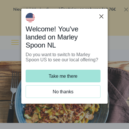
Nieuw bij Marley Spoon?
76€
Bestel nu en ontvang tot
korting op je eerste 5 boxen
.
Inwisselen
Welcome! You’ve
landed on Marley
Spoon NL
Do you want to switch to Marley
Spoon US to see our local offering?
Take me there
No thanks