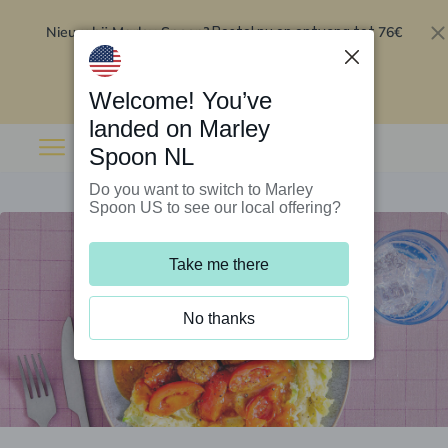
Nieuw bij Marley Spoon?
76€
Bestel nu en ontvang tot
korting op je eerste 5 boxen
.
Inwisselen
Welcome! You’ve
landed on Marley
Spoon NL
Do you want to switch to Marley
Spoon US to see our local offering?
Take me there
No thanks