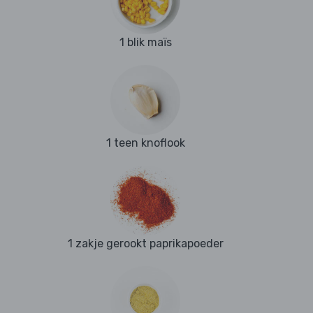
1 blik maïs
1 teen knoflook
1 zakje gerookt paprikapoeder