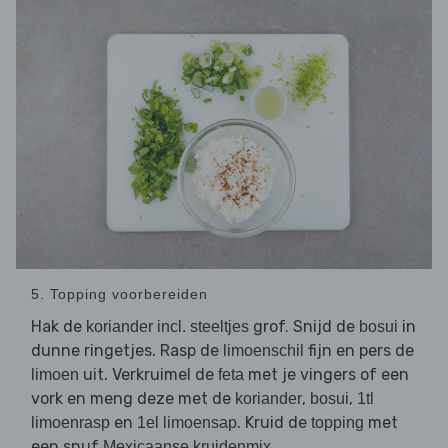
5. Topping voorbereiden
Hak de
grof. Snijd de
in
koriander incl. steeltjes
bosui
dunne ringetjes. Rasp de
fijn en pers de
limoenschil
uit. Verkruimel de
met je vingers of een
limoen
feta
vork en meng deze met de
,
,
koriander
bosui
1tl
en
. Kruid de
met
limoenrasp
1el limoensap
topping
een snuf
.
Mexicaanse kruidenmix