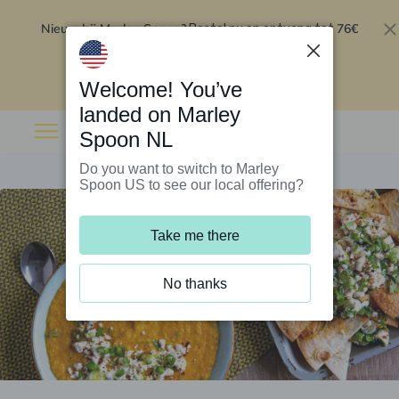
Nieuw bij Marley Spoon?
76€
Bestel nu en ontvang tot
korting op je eerste 5 boxen
.
Inwisselen
Welcome! You’ve
landed on Marley
Spoon NL
Do you want to switch to Marley
Spoon US to see our local offering?
Take me there
No thanks