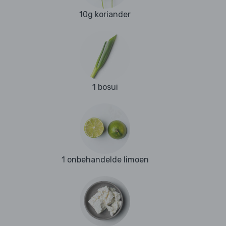
10g koriander
1 bosui
1 onbehandelde limoen