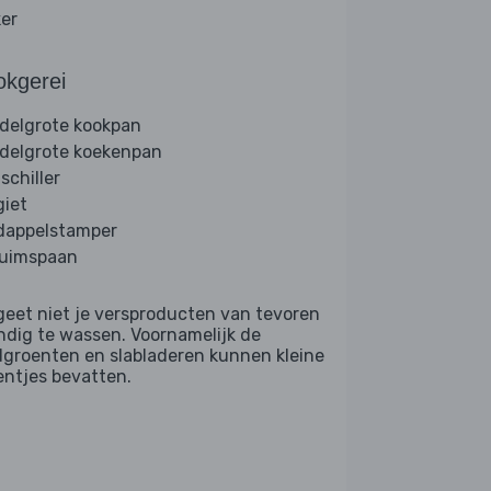
ker
okgerei
delgrote kookpan
delgrote koekenpan
schiller
giet
dappelstamper
uimspaan
geet niet je versproducten van tevoren
ndig te wassen. Voornamelijk de
dgroenten en slabladeren kunnen kleine
entjes bevatten.