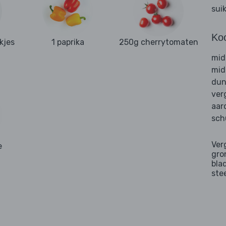
sui
Ko
kjes
1 paprika
250g cherrytomaten
mid
mid
dun
ver
aar
sch
Ver
e
gro
bla
ste