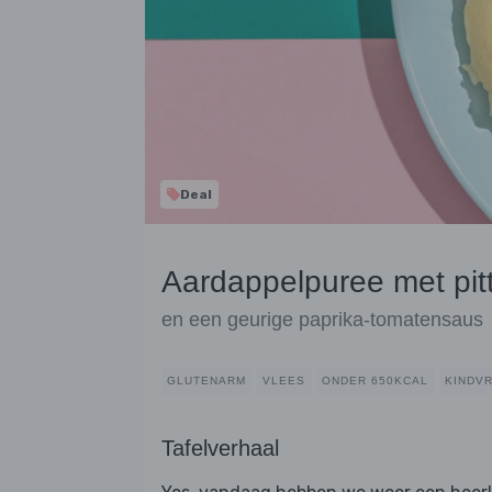
Deal
Aardappelpuree met pitt
en een geurige paprika-tomatensaus
GLUTENARM
VLEES
ONDER 650KCAL
KINDVR
Tafelverhaal