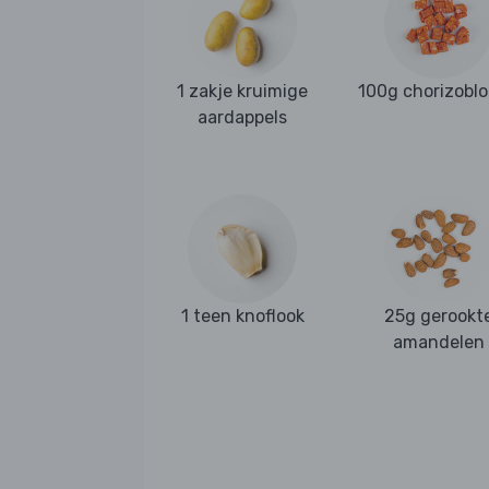
1 zakje kruimige
100g chorizoblo
aardappels
1 teen knoflook
25g gerookt
amandelen