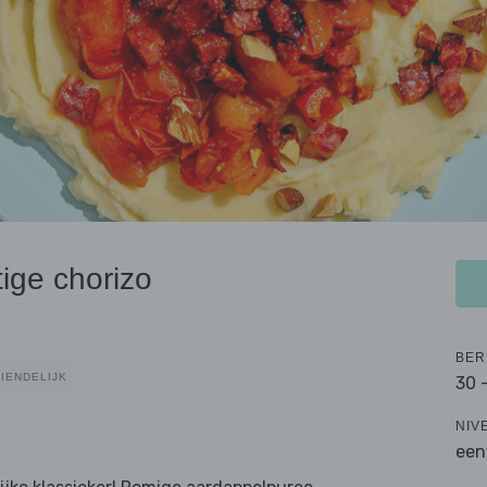
ige chorizo
BER
IENDELIJK
30 
NIV
een