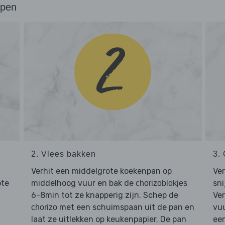
ppen
2. Vlees bakken
3.
Verhit een middelgrote koekenpan op
Ver
ote
middelhoog vuur en bak de
sni
chorizoblokjes
6-8min tot ze knapperig zijn. Schep de
Ver
met een schuimspaan uit de pan en
vu
chorizo
laat ze uitlekken op keukenpapier. De pan
een