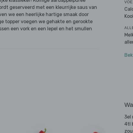
jke klassieker! Romige aardappelpuree
VOE
ordt geserveerd met een kleurrijke saus van
Cal
ven we een heerlijke hartige smaak door
Koo
ige topper voegen we gehakte en gerookte
ALL
ssen een vork en een lepel en het smullen
Mel
all
Bek
Wat
3el
4tl 
zou