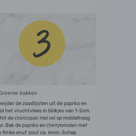
 Groente bakken
wijder de zaadlijsten uit de
en
paprika
jd het vruchtvlees in blokjes van 1-2cm.
hit de
op middelhoog
chorizopan met vet
ur. Bak de
en
met
paprika
cherrytomaten
 flinke snuf zout ca. 6min. Schep