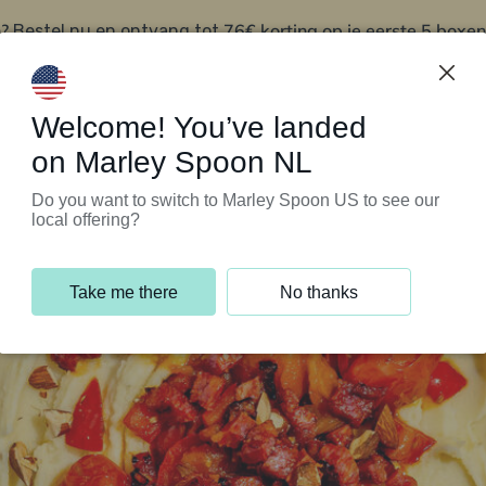
?
76€ korting op je eerste 5 boxen
Bestel nu en ontvang tot
t
Klantenservice
Welcome! You’ve landed
on Marley Spoon NL
Do you want to switch to Marley Spoon US to see our
local offering?
Take me there
No thanks