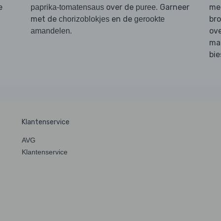
e
over de
. Garneer
men
paprika-tomatensaus
puree
met de
en de
bro
chorizoblokjes
gerookte
.
ov
amandelen
maa
bie
Klantenservice
AVG
Klantenservice