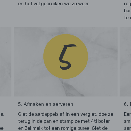
en het
gebruiken we zo weer.
reg
vet
bar
te 
5. Afmaken en serveren
6.
a.
Giet de
af in een vergiet, doe ze
Een
aardappels
terug in de pan en stamp ze met 4tl boter
sma
oe
en 3el melk tot een romige
. Giet de
aan
puree