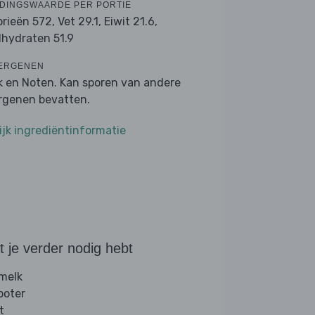
DINGSWAARDE PER PORTIE
orieën 572,
Vet 29.1,
Eiwit 21.6,
lhydraten 51.9
ERGENEN
k en Noten. Kan sporen van andere
ergenen bevatten.
ijk ingrediëntinformatie
 je verder nodig hebt
 melk
boter
t