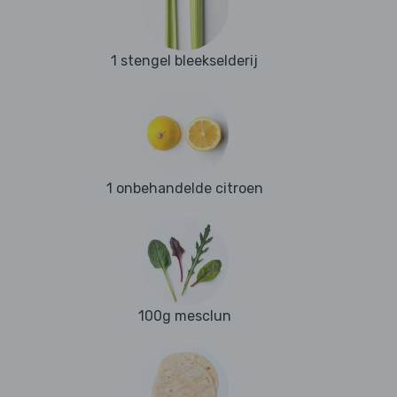
1 stengel bleekselderij
1 onbehandelde citroen
100g mesclun