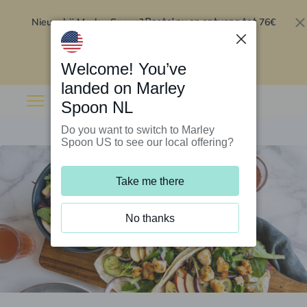
Nieuw bij Marley Spoon?
76€
Bestel nu en ontvang tot
korting op je eerste 5 boxen
.
Inwisselen
Welcome! You’ve
landed on Marley
Spoon NL
Do you want to switch to Marley
Spoon US to see our local offering?
Take me there
No thanks