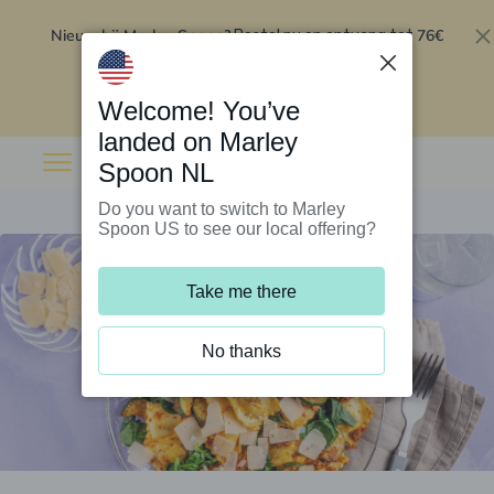
Nieuw bij Marley Spoon?
76€
Bestel nu en ontvang tot
korting op je eerste 5 boxen
.
Inwisselen
Welcome! You’ve
landed on Marley
Spoon NL
Do you want to switch to Marley
Spoon US to see our local offering?
Take me there
No thanks