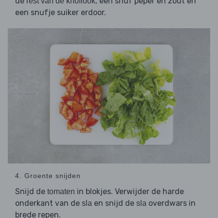
de
, een snuf peper en zout en
rest van de knoflook
een snufje suiker erdoor.
4. Groente snijden
Snijd de
in blokjes. Verwijder de harde
tomaten
onderkant van de
en snijd de
overdwars in
sla
sla
brede repen.