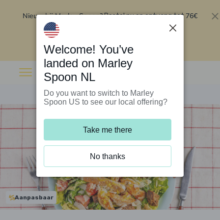
Nieuw bij Marley Spoon?
76€
Bestel nu en ontvang tot
korting op je eerste 5 boxen
.
Inwisselen
Welcome! You’ve
landed on Marley
Spoon NL
Do you want to switch to Marley
Spoon US to see our local offering?
Take me there
No thanks
Aanpasbaar