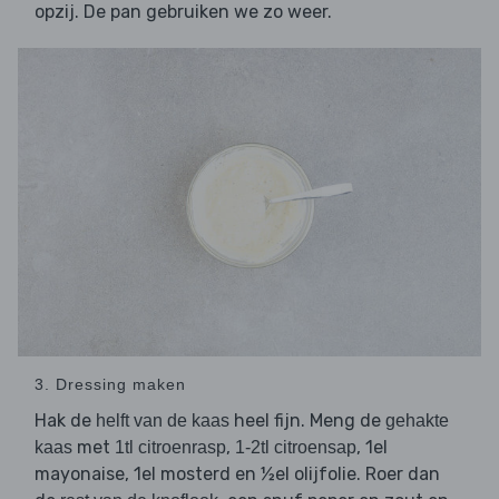
opzij. De pan gebruiken we zo weer.
3. Dressing maken
Hak de
heel fijn. Meng de
helft van de kaas
gehakte
met
,
, 1el
kaas
1tl citroenrasp
1-2tl citroensap
mayonaise, 1el mosterd en ½el olijfolie. Roer dan