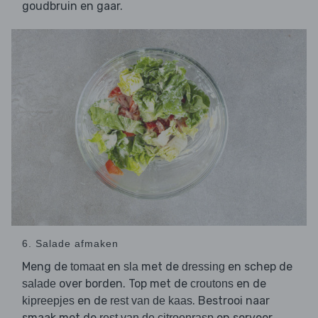
goudbruin en gaar.
6. Salade afmaken
Meng de
en
met de
en schep de
tomaat
sla
dressing
over borden. Top met de
en de
salade
croutons
en de
. Bestrooi naar
kipreepjes
rest van de kaas
smaak met de
en serveer.
rest van de citroenrasp