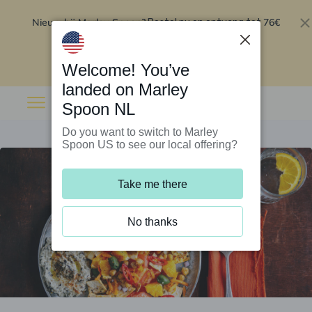
Nieuw bij Marley Spoon?
76€
Bestel nu en ontvang tot
korting op je eerste 5 boxen
.
Inwisselen
Welcome! You’ve
landed on Marley
Spoon NL
Do you want to switch to Marley
Spoon US to see our local offering?
Take me there
No thanks