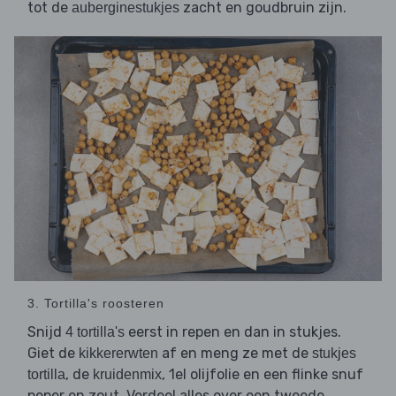
tot de
zacht en goudbruin zijn.
auberginestukjes
3. Tortilla's roosteren
Snijd
eerst in repen en dan in stukjes.
4 tortilla's
Giet de
af en meng ze met de
kikkererwten
stukjes
, de
, 1el olijfolie en een flinke snuf
tortilla
kruidenmix
peper en zout. Verdeel alles over een tweede