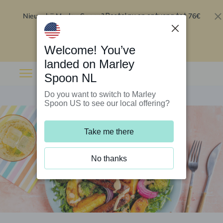
Nieuw bij Marley Spoon?
76€
Bestel nu en ontvang tot
korting op je eerste 5 boxen
.
Inwisselen
Welcome! You’ve
landed on Marley
Spoon NL
Do you want to switch to Marley
Spoon US to see our local offering?
Take me there
No thanks