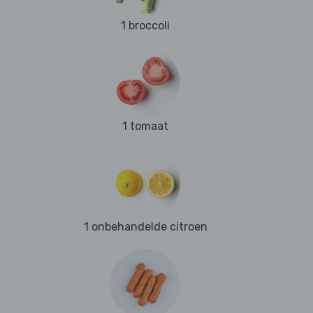
1 broccoli
1 tomaat
1 onbehandelde citroen