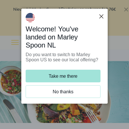
Nieuw bij Marley Spoon?
76€
Bestel nu en ontvang tot
korting op je eerste 5 boxen
.
Inwisselen
Welcome! You’ve
landed on Marley
Spoon NL
Do you want to switch to Marley
Spoon US to see our local offering?
Take me there
No thanks