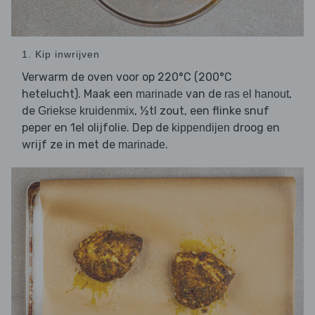
1. Kip inwrijven
Verwarm de oven voor op 220°C (200°C
hetelucht). Maak een
van de
,
marinade
ras el hanout
de
, ½tl zout, een flinke snuf
Griekse kruidenmix
peper en 1el olijfolie. Dep de
droog en
kippendijen
wrijf ze in met de
.
marinade