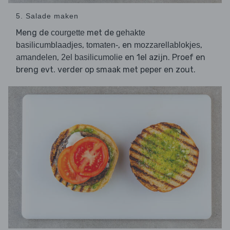
5. Salade maken
Meng de
met de
courgette
gehakte
,
, en
,
basilicumblaadjes
tomaten-
mozzarellablokjes
,
en 1el azijn. Proef en
amandelen
2el basilicumolie
breng evt. verder op smaak met peper en zout.