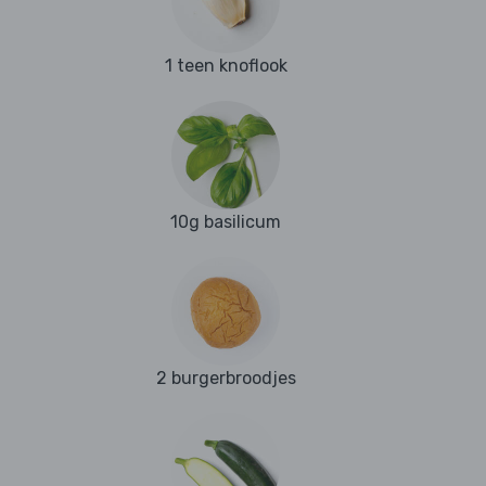
1 teen knoflook
10g basilicum
2 burgerbroodjes