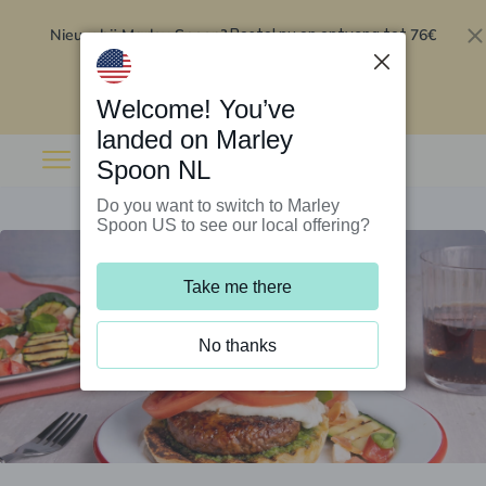
Nieuw bij Marley Spoon?
76€
Bestel nu en ontvang tot
korting op je eerste 5 boxen
.
Inwisselen
Welcome! You’ve
landed on Marley
Spoon NL
Do you want to switch to Marley
Spoon US to see our local offering?
Take me there
No thanks