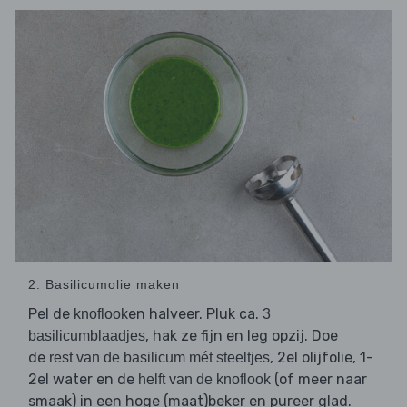
2. Basilicumolie maken
Pel de
en halveer. Pluk ca.
knoflook
3
, hak ze fijn en leg opzij. Doe
basilicumblaadjes
de
, 2el olijfolie, 1-
rest van de basilicum mét steeltjes
2el water en de
(of meer naar
helft van de knoflook
smaak) in een hoge (maat)beker en pureer glad.