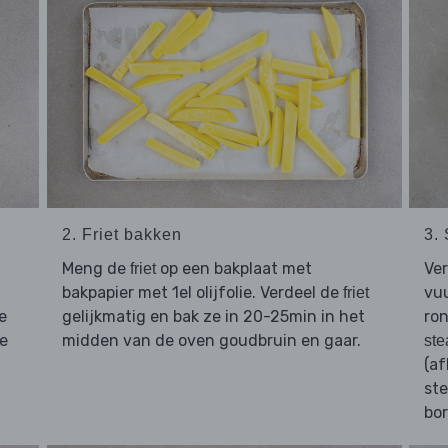
2. Friet bakken
3.
Meng de
op een bakplaat met
Ve
friet
bakpapier met 1el olijfolie. Verdeel de
vu
friet
e
gelijkmatig en bak ze in 20-25min in het
ro
je
midden van de oven goudbruin en gaar.
ste
(af
ste
bor