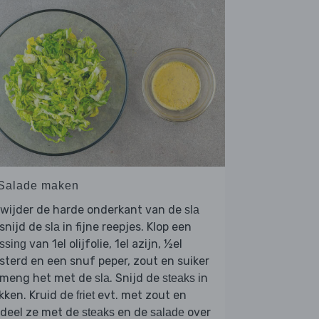
 Salade maken
rwijder de harde onderkant van de
sla
snijd de
in fijne reepjes. Klop een
sla
van 1el olijfolie, 1el azijn, ½el
ssing
terd en een snuf peper, zout en suiker
 meng het met de
. Snijd de
in
sla
steaks
kken. Kruid de
evt. met zout en
friet
rdeel ze met de
en de
over
steaks
salade