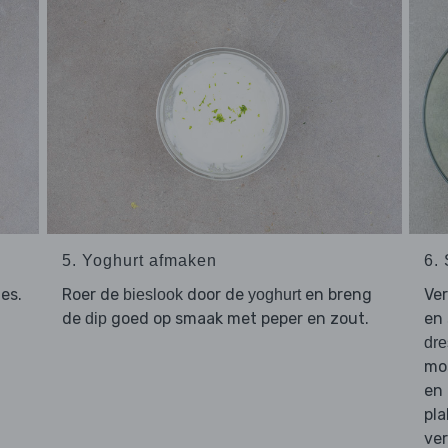
5. Yoghurt afmaken
6.
jes.
Roer de
door de
en breng
Ve
bieslook
yoghurt
de
goed op smaak met peper en zout.
en 
dip
dre
mos
en
pla
ve