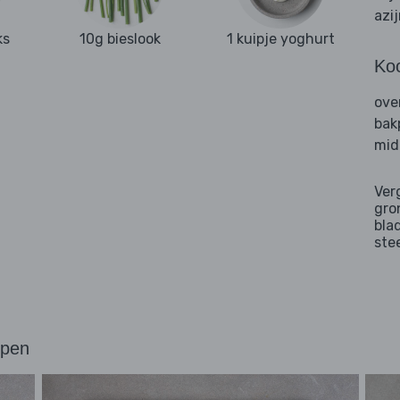
azi
ks
10g bieslook
1 kuipje yoghurt
Ko
ove
bak
mid
Ver
gro
bla
ste
ppen