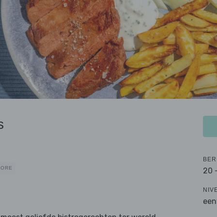
s
BER
CORE
20 
NIV
een