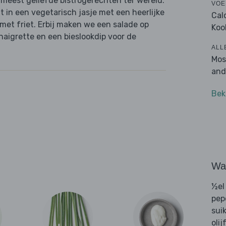
 meest geliefde bistrogerechten ter wereld.
VOE
t in een vegetarisch jasje met een heerlijke
Cal
 met friet. Erbij maken we een salade op
Koo
aigrette en een bieslookdip voor de
ALL
Mos
and
Bek
Wat
½el
pep
sui
olij