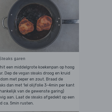
 Steaks garen
rhit een middelgrote koekenpan op hoog
ur. Dep de
droog en kruid
vegan steaks
ndom met peper en zout. Braad de
dan met 1el olijfolie 3-4min per kant
aks
hankelijk van de gewenste garing)
vig aan. Laat de
afgedekt op een
steaks
d ca. 5min rusten.