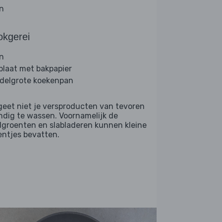
jn
okgerei
n
plaat met bakpapier
delgrote koekenpan
geet niet je versproducten van tevoren
ndig te wassen. Voornamelijk de
dgroenten en slabladeren kunnen kleine
entjes bevatten.