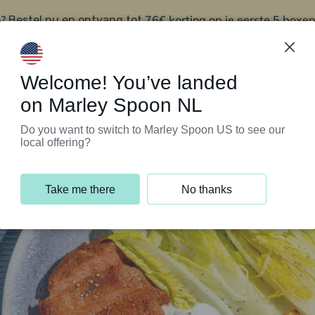
?
76€ korting op je eerste 5 boxen
Bestel nu en ontvang tot
t
Klantenservice
Welcome! You’ve landed
on Marley Spoon NL
Do you want to switch to Marley Spoon US to see our
local offering?
Take me there
No thanks