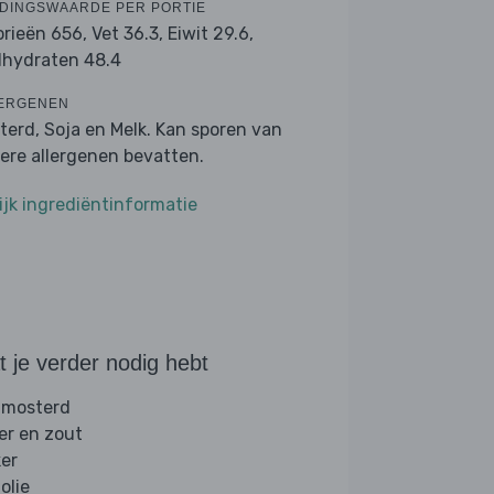
DINGSWAARDE PER PORTIE
orieën 656,
Vet 36.3,
Eiwit 29.6,
lhydraten 48.4
ERGENEN
terd, Soja en Melk. Kan sporen van
ere allergenen bevatten.
ijk ingrediëntinformatie
 je verder nodig hebt
 mosterd
er en zout
ker
folie