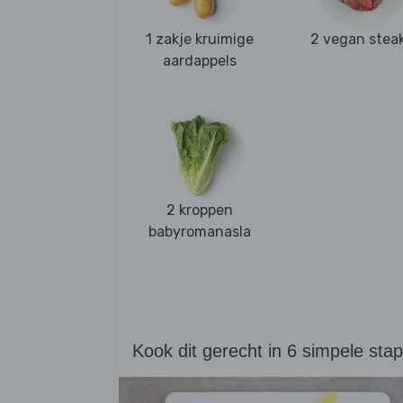
1 zakje kruimige
2 vegan stea
aardappels
2 kroppen
babyromanasla
Kook dit gerecht in 6 simpele sta