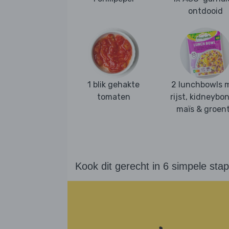
ontdooid
1 blik gehakte
2 lunchbowls 
tomaten
rijst, kidneybo
maïs & groen
Kook dit gerecht in 6 simpele sta