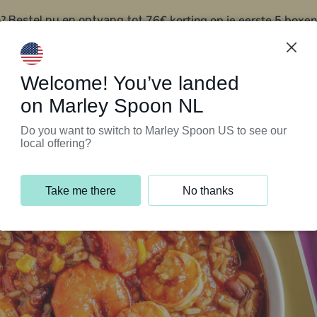
?
76€ korting op je eerste 5 boxen
Bestel nu en ontvang tot
t
Klantenservice
Welcome! You’ve landed
on Marley Spoon NL
Do you want to switch to Marley Spoon US to see our
local offering?
Take me there
No thanks