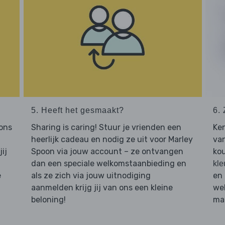
5. Heeft het gesmaakt?
6. 
 ons
Sharing is caring! Stuur je vrienden een
Ken
heerlijk cadeau en nodig ze uit voor Marley
van
ij
Spoon via jouw account – ze ontvangen
kou
dan een speciale welkomstaanbieding en
kle
e
als ze zich via jouw uitnodiging
en 
aanmelden krijg jij van ons een kleine
web
beloning!
maa