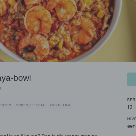
aya-bowl
s
BER
CHTEN
ONDER 650KCAL
ZUIVELARM
10 
NIV
een