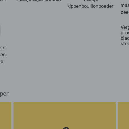
maa
kippenbouillonpoeder
zee
Ver
gro
bla
ste
met
nen,
te
ppen