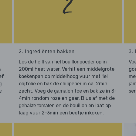
2. Ingrediënten bakken
3.
Los de
op in
Vo
helft van het bouillonpoeder
n
200ml heet water. Verhit een middelgrote
goe
ef
koekenpan op middelhoog vuur met 1el
me
g.
olijfolie en bak de
in ca. 2min
chilipeper
jam
zacht. Voeg de
toe en bak ze in 3-
se
e
garnalen
4min rondom roze en gaar. Blus af met de
en de
en laat op
gehakte tomaten
bouillon
laag vuur 2-3min een beetje inkoken.