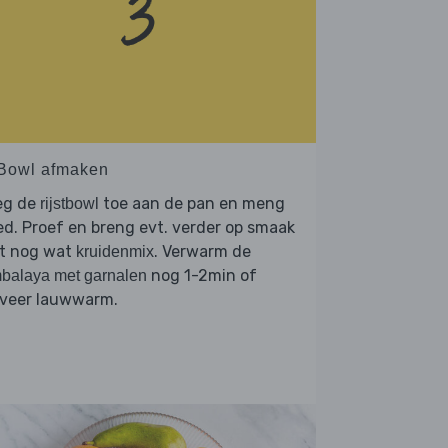
 Bowl afmaken
eg de
toe aan de pan en meng
rijstbowl
d. Proef en breng evt. verder op smaak
t nog wat
. Verwarm de
kruidenmix
nog 1-2min of
balaya met garnalen
rveer lauwwarm.