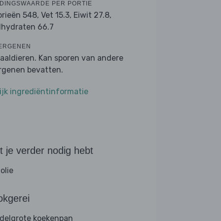
DINGSWAARDE PER PORTIE
orieën 548,
Vet 15.3,
Eiwit 27.8,
lhydraten 66.7
ERGENEN
aaldieren. Kan sporen van andere
ergenen bevatten.
ijk ingrediëntinformatie
 je verder nodig hebt
folie
okgerei
delgrote koekenpan