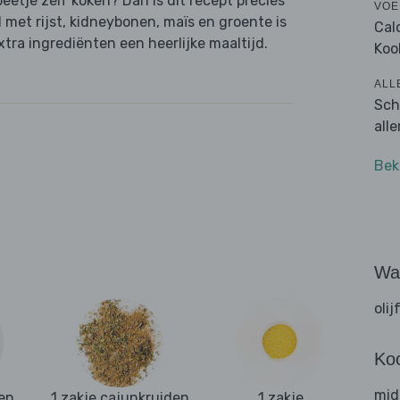
beetje zelf koken? Dan is dit recept precies
VOE
met rijst, kidneybonen, maïs en groente is
Cal
tra ingrediënten een heerlijke maaltijd.
Koo
ALL
Sch
all
Bek
Wat
olij
Ko
mid
en,
1 zakje cajunkruiden
1 zakje