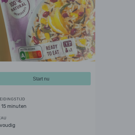
Start nu
EIDINGSTIJD
- 15 minuten
EAU
voudig