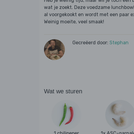
Heb je weinig tijd, maar wil je toch een 
wat je zoekt. Deze voedzame lunchbowl 
al voorgekookt en wordt met een paar ex
Weinig moeite, veel smaak!
Gecreëerd door:
Stephan
Wat we sturen
1 chilipeper
1x ASC-garnal