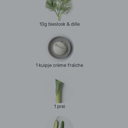
10g bieslook & dille
1 kuipje crème fraîche
1 prei