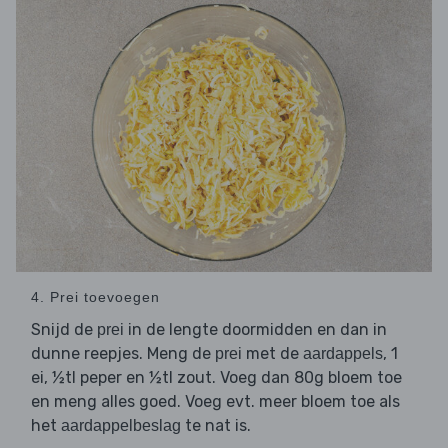
4. Prei toevoegen
Snijd de
in de lengte doormidden en dan in
prei
dunne reepjes. Meng de
met de
, 1
prei
aardappels
ei, ½tl peper en ½tl zout. Voeg dan 80g bloem toe
en meng alles goed. Voeg evt. meer bloem toe als
het
te nat is.
aardappelbeslag