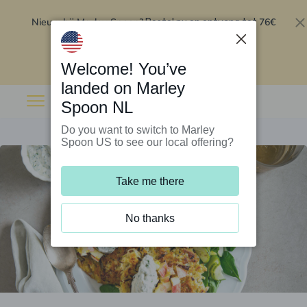
Nieuw bij Marley Spoon?
76€
Bestel nu en ontvang tot
korting op je eerste 5 boxen
.
Inwisselen
Welcome! You’ve
landed on Marley
Spoon NL
Do you want to switch to Marley
Spoon US to see our local offering?
Take me there
No thanks