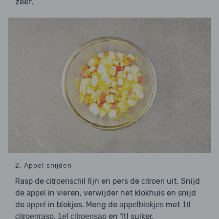
zeef.
2. Appel snijden
Rasp de
fijn en pers de
uit. Snijd
citroenschil
citroen
de
in vieren, verwijder het klokhuis en snijd
appel
de
in blokjes. Meng de
met
appel
appelblokjes
1tl
,
en 1tl suiker.
citroenrasp
1el citroensap