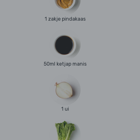
1 zakje pindakaas
50ml ketjap manis
1 ui