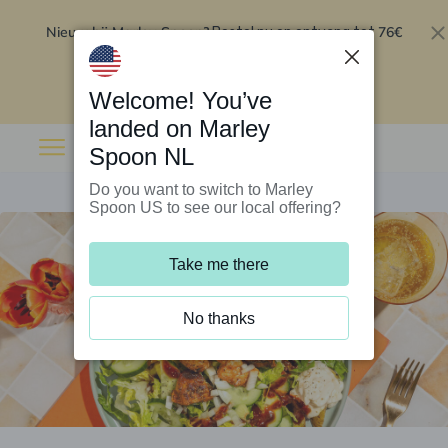
Nieuw bij Marley Spoon?
76€
Bestel nu en ontvang tot
korting op je eerste 5 boxen
.
Inwisselen
Welcome! You’ve
landed on Marley
Spoon NL
Do you want to switch to Marley
Spoon US to see our local offering?
Take me there
No thanks