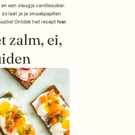
n een vleugje vanillesuiker.
zo laat je je smaakpapillen
satie! Ontdek het recept
hier
.
 zalm, ei,
uiden