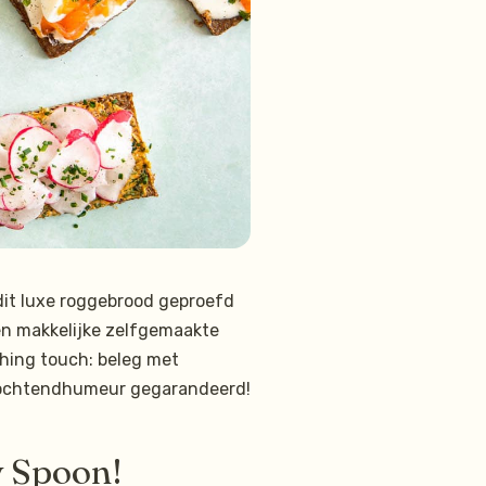
dit luxe roggebrood geproefd
een makkelijke zelfgemaakte
shing touch: beleg met
ti-ochtendhumeur gegarandeerd!
y Spoon!