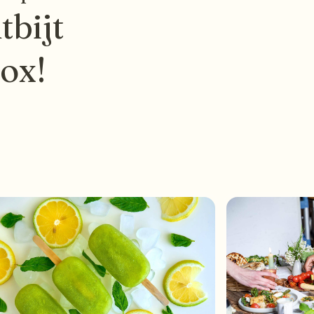
tbijt
box!