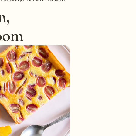
n,
room