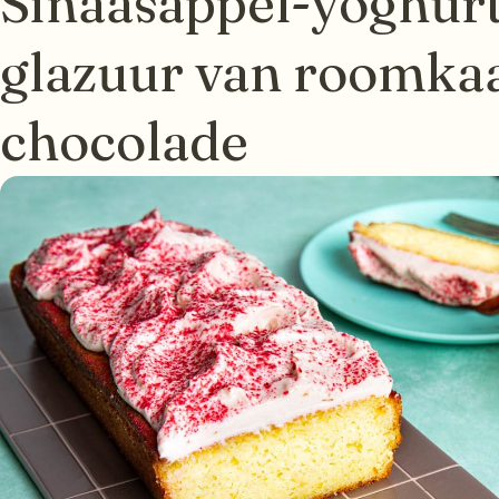
Sinaasappel-yoghur
glazuur van roomkaa
chocolade