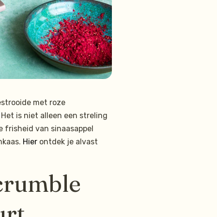
estrooide met roze
t is niet alleen een streling
e frisheid van sinaasappel
mkaas.
Hier
ontdek je alvast
crumble
urt