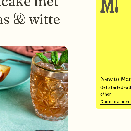
tcake met
s & witte
New to Mar
Get started with
other.
Choose a meal