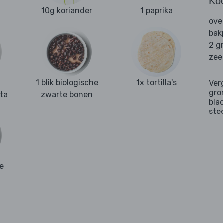
Ko
10g koriander
1 paprika
ove
bak
2 g
zee
1 blik biologische
1x tortilla's
Ver
gro
ta
zwarte bonen
bla
ste
e