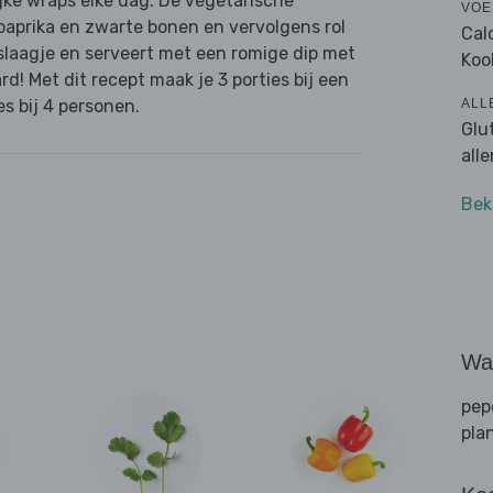
ijke wraps elke dag. De vegetarische
VOE
 paprika en zwarte bonen en vervolgens rol
Cal
aslaagje en serveert met een romige dip met
Koo
d! Met dit recept maak je 3 porties bij een
ALL
s bij 4 personen.
Glu
all
Bek
Wat
pep
pla