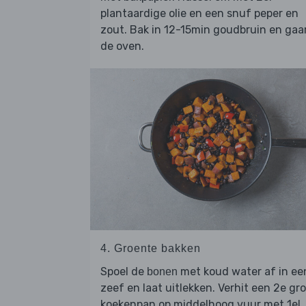
plantaardige olie en een snuf peper en
zout. Bak in 12-15min goudbruin en gaar
de oven.
4. Groente bakken
Spoel de
met koud water af in ee
bonen
zeef en laat uitlekken. Verhit een 2e gr
koekenpan op middelhoog vuur met 1el