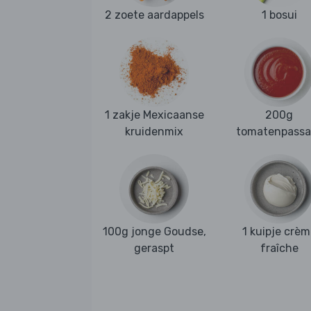
2 zoete aardappels
1 bosui
1 zakje Mexicaanse
200g
kruidenmix
tomatenpassa
100g jonge Goudse,
1 kuipje crèm
geraspt
fraîche