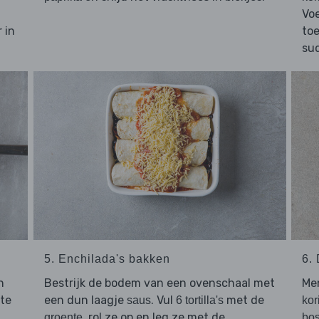
Vo
 in
toe
su
5. Enchilada's bakken
6.
n
Bestrijk de bodem van een ovenschaal met
Me
ote
een dun laagje
. Vul
met de
saus
6 tortilla's
kor
, rol ze op en leg ze met de
groente
bos