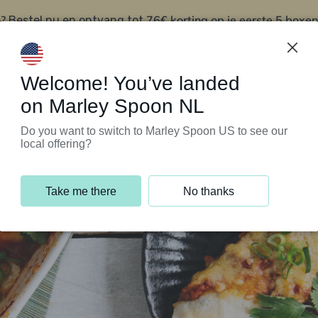
?
76€ korting op je eerste 5 boxen
Bestel nu en ontvang tot
t
Klantenservice
Welcome! You’ve landed
on Marley Spoon NL
Do you want to switch to Marley Spoon US to see our
local offering?
Take me there
No thanks