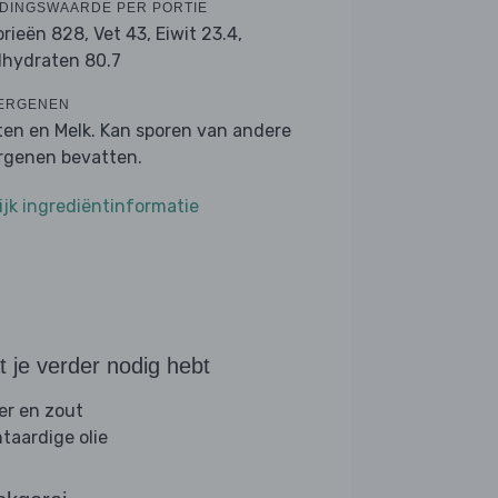
DINGSWAARDE PER PORTIE
orieën 828,
Vet 43,
Eiwit 23.4,
lhydraten 80.7
ERGENEN
ten en Melk. Kan sporen van andere
ergenen bevatten.
ijk ingrediëntinformatie
 je verder nodig hebt
er en zout
ntaardige olie