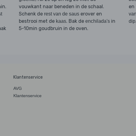
in.
vouwkant naar beneden in de schaal.
en 
Schenk de
erover en
st
rest van de saus
van
.
bestrooi met de
. Bak de
in
kaas
enchilada's
dip
aak
5-10min goudbruin in de oven.
Klantenservice
AVG
Klantenservice