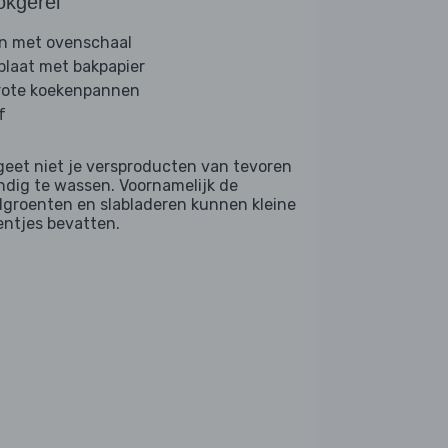
okgerei
n met ovenschaal
plaat met bakpapier
rote koekenpannen
f
geet niet je versproducten van tevoren
ndig te wassen. Voornamelijk de
dgroenten en slabladeren kunnen kleine
entjes bevatten.