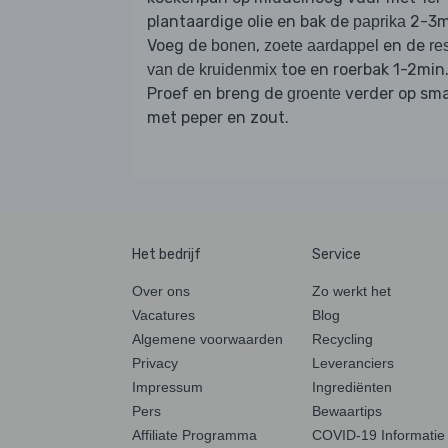
plantaardige olie en bak de
2-3m
paprika
Voeg de
,
en de
bonen
zoete aardappel
re
toe en roerbak 1-2min
van de kruidenmix
Proef en breng de
verder op sm
groente
met peper en zout.
Het bedrijf
Service
Over ons
Zo werkt het
Vacatures
Blog
Algemene voorwaarden
Recycling
Privacy
Leveranciers
Impressum
Ingrediënten
Pers
Bewaartips
Affiliate Programma
COVID-19 Informatie