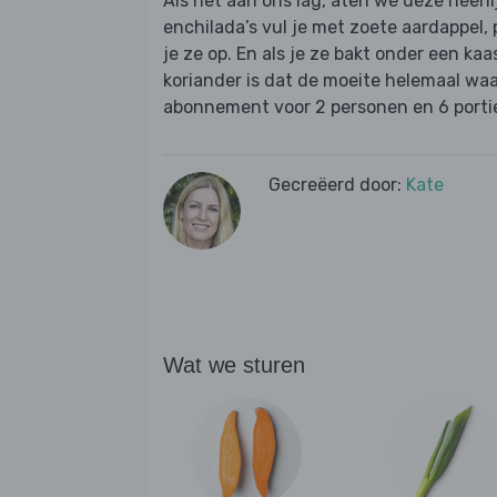
Als het aan ons lag, aten we deze heerl
enchilada’s vul je met zoete aardappel,
je ze op. En als je ze bakt onder een ka
koriander is dat de moeite helemaal waar
abonnement voor 2 personen en 6 portie
Gecreëerd door:
Kate
Wat we sturen