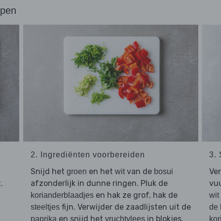
ppen
2. Ingrediënten voorbereiden
3.
Snijd het
en het
van de
Ve
groen
wit
bosui
.
afzonderlijk in dunne ringen. Pluk de
vuu
en hak ze grof, hak de
korianderblaadjes
wit
fijn. Verwijder de zaadlijsten uit de
steeltjes
de 
en snijd het
in blokjes.
paprika
vruchtvlees
kor