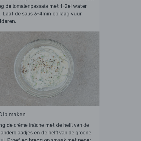
eg de
met 1-2el water
tomatenpassata
. Laat de
3-4min op laag vuur
saus
dderen.
 Dip maken
ng de
met de
crème fraîche
helft van de
en de
ianderblaadjes
helft van de groene
. Proef en breng op smaak met peper
ui