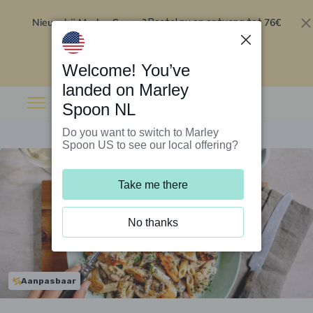
Nieuw bij Marley Spoon?
76€
Bestel nu en ontvang tot
korting op je eerste 5 boxen
.
Inwisselen
Welcome! You’ve
landed on Marley
Spoon NL
Do you want to switch to Marley
Spoon US to see our local offering?
Take me there
No thanks
Aanpasbaar