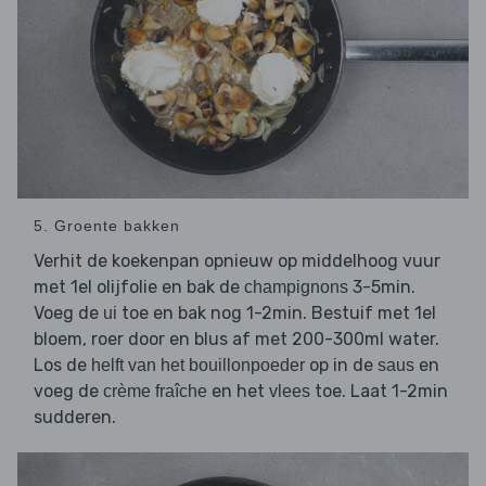
5. Groente bakken
Verhit de koekenpan opnieuw op middelhoog vuur
met 1el olijfolie en bak de
3-5min.
champignons
Voeg de
toe en bak nog 1-2min. Bestuif met 1el
ui
bloem, roer door en blus af met 200-300ml water.
Los de
op in de
en
helft van het bouillonpoeder
saus
voeg de
en het
toe. Laat 1-2min
crème fraîche
vlees
sudderen.