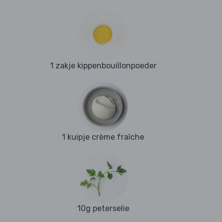
1 zakje kippenbouillonpoeder
1 kuipje crème fraîche
10g peterselie