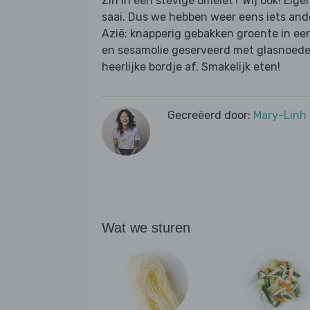
Zin in een stevige omelet? Wij ook! Eigen
saai. Dus we hebben weer eens iets and
Azië: knapperig gebakken groente in een
en sesamolie geserveerd met glasnoedel
heerlijke bordje af. Smakelijk eten!
Gecreëerd door:
Mary-Linh
Wat we sturen