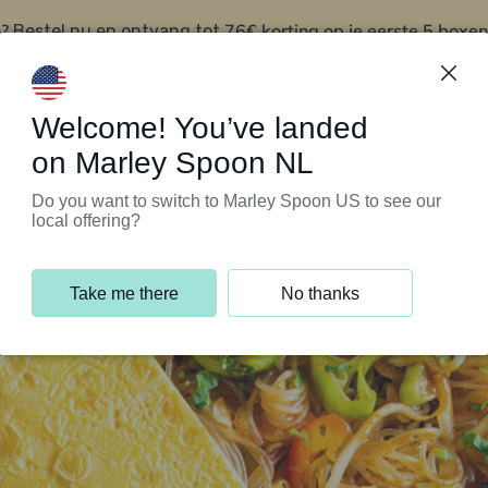
?
76€ korting op je eerste 5 boxen
Bestel nu en ontvang tot
t
Klantenservice
Welcome! You’ve landed
on Marley Spoon NL
Do you want to switch to Marley Spoon US to see our
local offering?
Take me there
No thanks