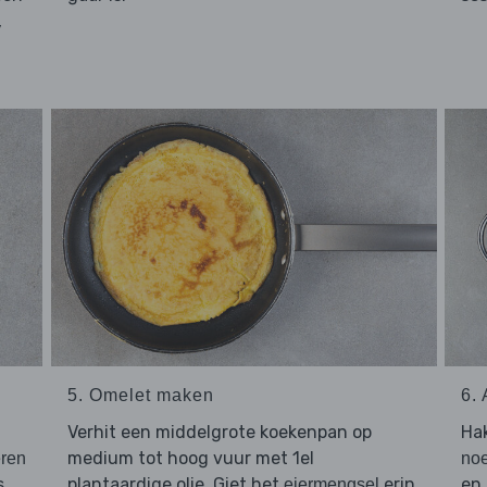
,
5. Omelet maken
6.
Verhit een middelgrote koekenpan op
Ha
medium tot hoog vuur met 1el
eren
no
s.
plantaardige olie. Giet het
erin
en 
eiermengsel