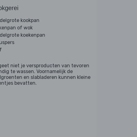
okgerei
delgrote kookpan
kenpan of wok
delgrote koekenpan
ruspers
f
geet niet je versproducten van tevoren
ndig te wassen. Voornamelijk de
dgroenten en slabladeren kunnen kleine
entjes bevatten.