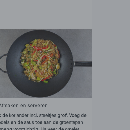
 Afmaken en serveren
k de
grof. Voeg de
koriander incl. steeltjes
en de
toe aan de
edels
saus
groentepan
meng voorzichtig. Halveer de
.
omelet