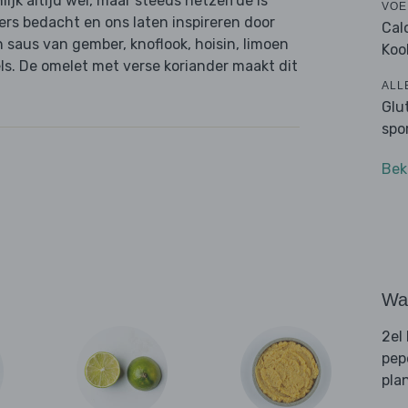
lijk altijd wel, maar steeds hetzelfde is
VOE
ers bedacht en ons laten inspireren door
Cal
 saus van gember, knoflook, hoisin, limoen
Koo
s. De omelet met verse koriander maakt dit
ALL
Glu
spo
Bek
Wat
2el
pep
pla