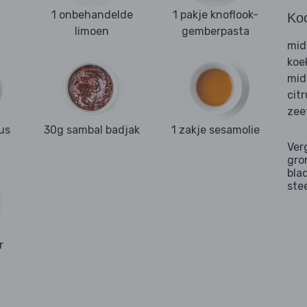
1 onbehandelde
1 pakje knoflook-
Ko
limoen
gemberpasta
mid
koe
mid
cit
zee
us
30g sambal badjak
1 zakje sesamolie
Ver
gro
bla
ste
r