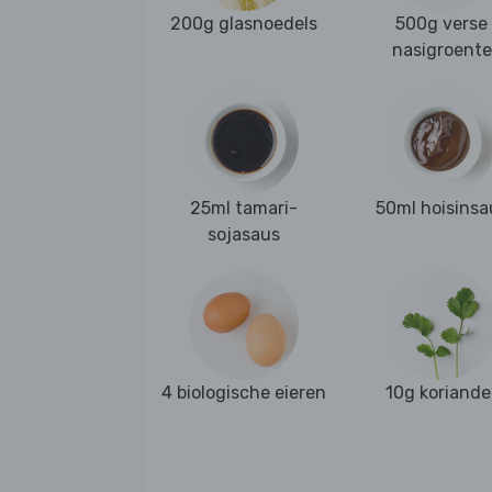
200g glasnoedels
500g verse
nasigroente
25ml tamari-
50ml hoisinsa
sojasaus
4 biologische eieren
10g koriande