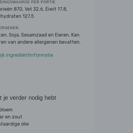
DINGSWAARDE PER PORTIE
orieën 870,
Vet 32.6,
Eiwit 17.8,
lhydraten 127.5
ERGENEN
ten, Soja, Sesamzaad en Eieren. Kan
ren van andere allergenen bevatten.
ijk ingrediëntinformatie
 je verder nodig hebt
 bloem
er en zout
ntaardige olie