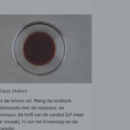
 Saus maken
rs de
uit. Meng de
limoen
knoflook-
met de
, de
mberpasta
sojasaus
, de
(of meer
sinsaus
helft van de sambal
ar smaak),
en de
⅔ van het limoensap
.
samolie