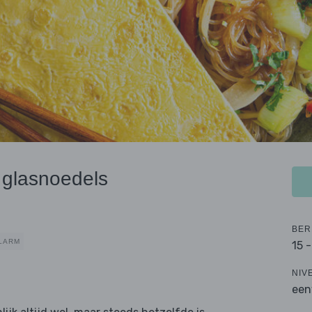
 glasnoedels
BER
LARM
15 
NIV
een