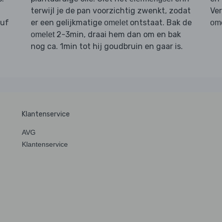
terwijl je de pan voorzichtig zwenkt, zodat
Ve
nuf
er een gelijkmatige
ontstaat. Bak de
omelet
ome
2-3min, draai hem dan om en bak
omelet
nog ca. 1min tot hij goudbruin en gaar is.
Klantenservice
AVG
Klantenservice