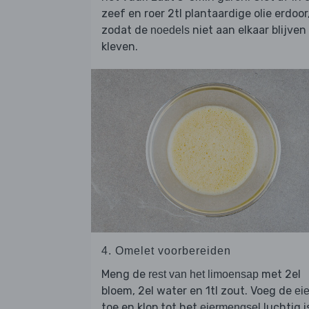
zeef en roer 2tl plantaardige olie erdoor
zodat de
niet aan elkaar blijven
noedels
kleven.
4. Omelet voorbereiden
Meng de
met 2el
rest van het limoensap
bloem, 2el water en 1tl zout. Voeg de
ei
toe en klop tot het
luchtig i
eiermengsel