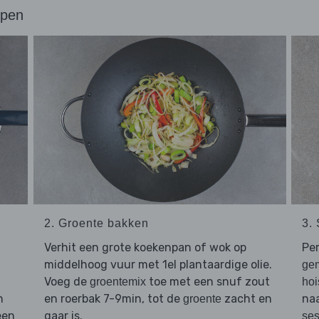
ppen
2. Groente bakken
3.
Verhit een grote koekenpan of wok op
Pe
middelhoog vuur met 1el plantaardige olie.
ge
Voeg de
toe met een snuf zout
groentemix
hoi
n
en roerbak 7-9min, tot de
zacht en
na
groente
een
gaar is.
se