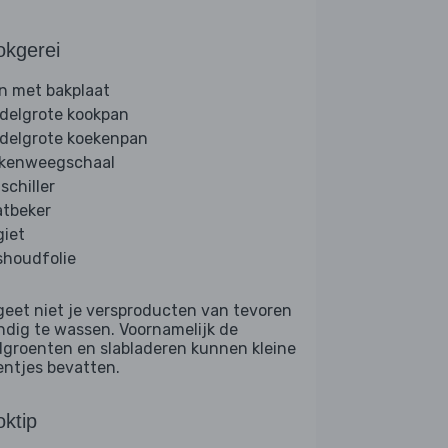
okgerei
n met bakplaat
delgrote kookpan
delgrote koekenpan
kenweegschaal
schiller
tbeker
giet
shoudfolie
geet niet je versproducten van tevoren
ndig te wassen. Voornamelijk de
dgroenten en slabladeren kunnen kleine
entjes bevatten.
ktip