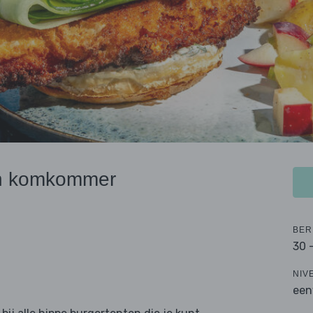
 en komkommer
BER
30 
NIV
een