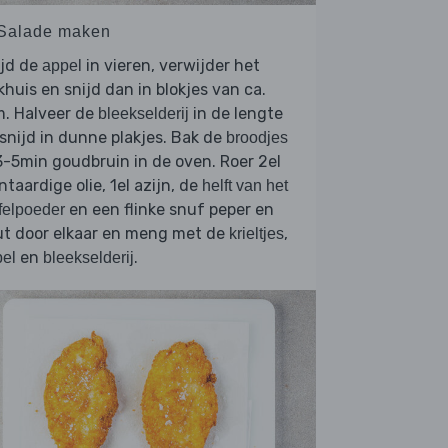
 Salade maken
ijd de
in vieren, verwijder het
appel
khuis en snijd dan in blokjes van ca.
m. Halveer de
in de lengte
bleekselderij
snijd in dunne plakjes. Bak de
broodjes
3-5min goudbruin in de oven. Roer 2el
ntaardige olie, 1el azijn, de
helft van het
en een flinke snuf peper en
ffelpoeder
ut door elkaar en meng met de
,
krieltjes
en
.
el
bleekselderij