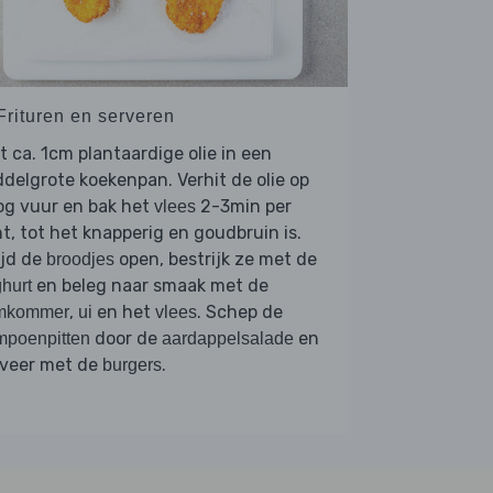
Frituren en serveren
t ca. 1cm plantaardige olie in een
delgrote koekenpan. Verhit de olie op
og vuur en bak het
2-3min per
vlees
t, tot het knapperig en goudbruin is.
ijd de
open, bestrijk ze met de
broodjes
en beleg naar smaak met de
hurt
,
en het
. Schep de
mkommer
ui
vlees
door de
en
mpoenpitten
aardappelsalade
rveer met de
.
burgers