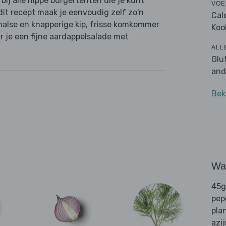
bij alle hippe burgertenten die je kunt
VOE
 dit recept maak je eenvoudig zelf zo'n
Cal
 malse en knapperige kip, frisse komkommer
Koo
r je een fijne aardappelsalade met
ALL
Glu
and
Bek
Wat
45g
pep
pla
azi