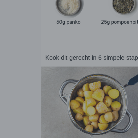
50g panko
25g pompoenpi
Kook dit gerecht in 6 simpele sta