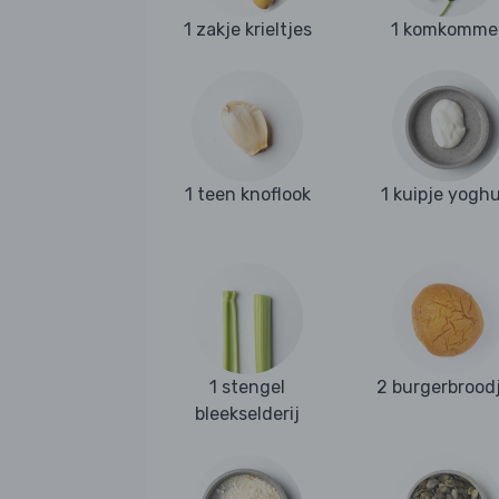
1 zakje krieltjes
1 komkomme
1 teen knoflook
1 kuipje yoghu
1 stengel
2 burgerbrood
bleekselderij