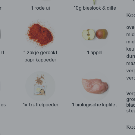
r
1 rode ui
10g bieslook & dille
Ko
ove
mid
mid
keu
rt
1 zakje gerookt
1 appel
dun
paprikapoeder
maa
ver
ver
Ver
gro
jes
1x truffelpoeder
1 biologische kipfilet
bla
ste
Koo