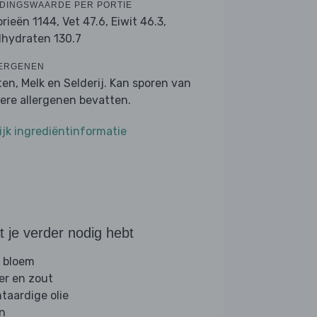
DINGSWAARDE PER PORTIE
orieën 1144,
Vet 47.6,
Eiwit 46.3,
lhydraten 130.7
ERGENEN
ten, Melk en Selderij. Kan sporen van
ere allergenen bevatten.
ijk ingrediëntinformatie
 je verder nodig hebt
 bloem
er en zout
ntaardige olie
jn