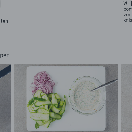
Wil
pom
zon
kni
tten
ppen