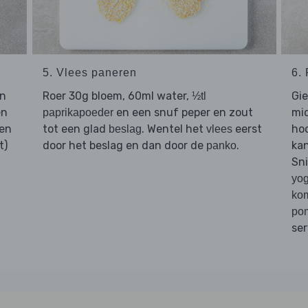
5. Vlees paneren
6. 
en
Roer 30g bloem, 60ml water,
Gie
½tl
en
en een snuf peper en zout
mid
paprikapoeder
een
tot een glad
. Wentel het
eerst
ho
beslag
vlees
t)
door het beslag en dan door de
.
kan
panko
Sn
yog
ko
po
se