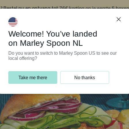
?
76€ korting op je eerste 5 boxen
Bestel nu en ontvang tot
t
Klantenservice
Welcome! You’ve landed
on Marley Spoon NL
Do you want to switch to Marley Spoon US to see our
local offering?
Take me there
No thanks