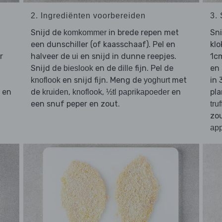
2. Ingrediënten voorbereiden
3.
Snijd de
in brede repen met
Sn
komkommer
een dunschiller (of kaasschaaf). Pel en
klo
r
halveer de
en snijd in dunne reepjes.
1c
ui
Snijd de
en de
fijn. Pel de
en 
bieslook
dille
en snijd fijn. Meng de
met
in 
knoflook
yoghurt
n en
de
,
,
en
pla
kruiden
knoflook
½tl paprikapoeder
een snuf peper en zout.
tru
zo
app