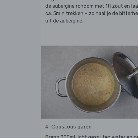
de
rondom met 1tl zout en laa
aubergine
ca. 5min trekken – zo haal je de bitterhe
uit de
.
aubergine
4. Couscous garen
Breng 300ml licht gezouten water en d