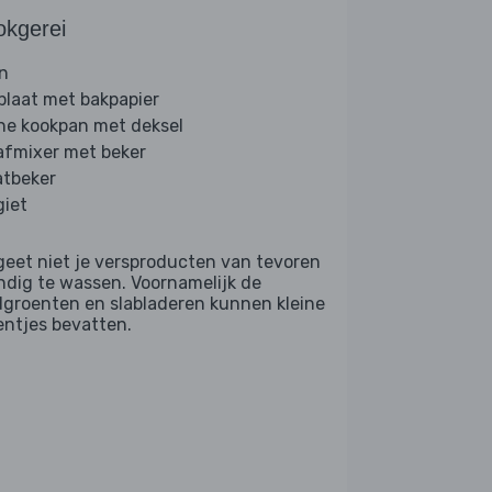
okgerei
n
plaat met bakpapier
ine kookpan met deksel
afmixer met beker
tbeker
giet
geet niet je versproducten van tevoren
ndig te wassen. Voornamelijk de
dgroenten en slabladeren kunnen kleine
entjes bevatten.