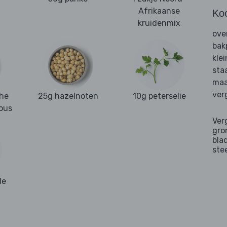
Afrikaanse
Ko
kruidenmix
ove
bak
kle
sta
maa
ver
che
25g hazelnoten
10g peterselie
ous
Ver
gro
bla
ste
de