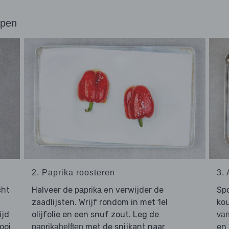
ppen
2. Paprika roosteren
3.
cht
Halveer de
en verwijder de
Sp
paprika
zaadlijsten. Wrijf rondom in met 1el
kou
ijd
olijfolie en een snuf zout. Leg de
van
ooi
met de snijkant naar
en 
paprikahelften