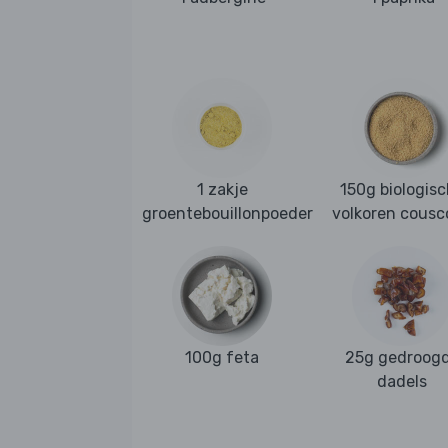
1 zakje
150g biologis
groentebouillonpoeder
volkoren cousc
100g feta
25g gedroog
dadels