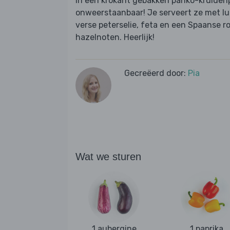
In een krokant gebakken panko-kruiden
onweerstaanbaar! Je serveert ze met l
verse peterselie, feta en een Spaanse 
hazelnoten. Heerlijk!
Gecreëerd door:
Pia
Wat we sturen
1 aubergine
1 paprika