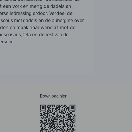
t een vork en meng de
en
dadels
erdoor. Verdeel de
erseliedressing
en de
over
scous met dadels
aubergine
rden en maak naar wens af met de
,
en de
mescosaus
feta
rest van de
.
erselie
Download hier: