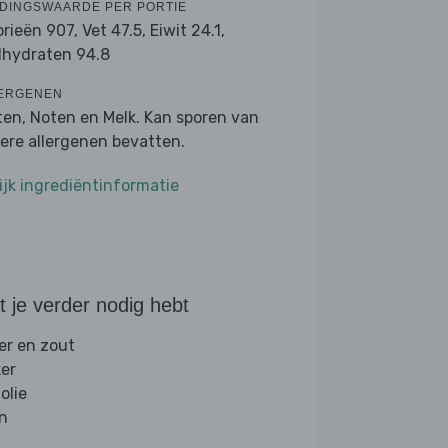
DINGSWAARDE PER PORTIE
orieën 907,
Vet 47.5,
Eiwit 24.1,
lhydraten 94.8
ERGENEN
ten, Noten en Melk. Kan sporen van
ere allergenen bevatten.
ijk ingrediëntinformatie
 je verder nodig hebt
er en zout
ker
folie
jn