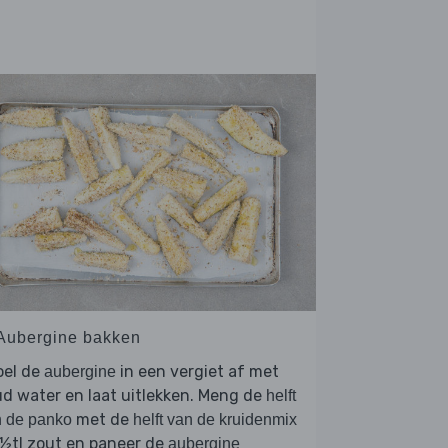
 Aubergine bakken
oel de
in een vergiet af met
aubergine
d water en laat uitlekken. Meng de
helft
met de
 de panko
helft van de kruidenmix
½tl zout en paneer de
aubergine