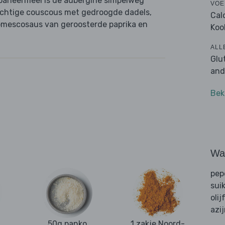
paneermeel is de aubergine simpelweg
VOE
uchtige couscous met gedroogde dadels,
Cal
romescosaus van geroosterde paprika en
Koo
ALL
Glu
and
Bek
Wat
pep
sui
olij
azi
50g panko
1 zakje Noord-