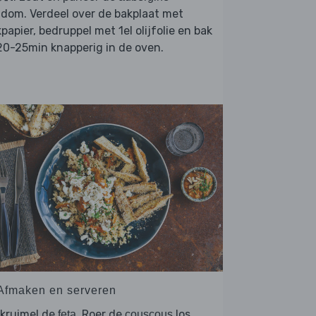
dom. Verdeel over de bakplaat met
papier, bedruppel met 1el olijfolie en bak
20-25min knapperig in de oven.
 Afmaken en serveren
rkruimel de
. Roer de
los
feta
couscous