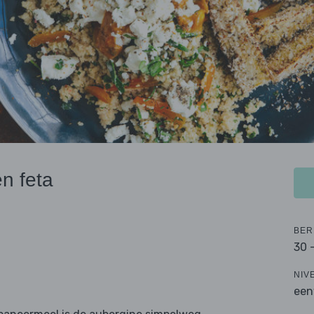
n feta
BER
30 
NIV
een