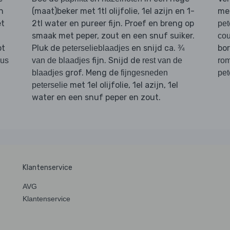
n
(maat)beker met 1tl olijfolie, 1el azijn en 1-
me
et
2tl water en pureer fijn. Proef en breng op
pet
smaak met peper, zout en een snuf suiker.
cou
ot
Pluk de
en snijd ca.
bo
peterselieblaadjes
¾
fijn. Snijd de
us
van de blaadjes
rest van de
ro
grof. Meng de
blaadjes
fijngesneden
pet
met 1el olijfolie, 1el azijn, 1el
peterselie
water en een snuf peper en zout.
Klantenservice
AVG
Klantenservice