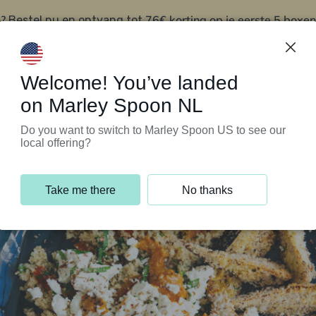
?
76€ korting op je eerste 5 boxen
Bestel nu en ontvang tot
t
Klantenservice
Welcome! You’ve landed
on Marley Spoon NL
Do you want to switch to Marley Spoon US to see our
local offering?
Take me there
No thanks