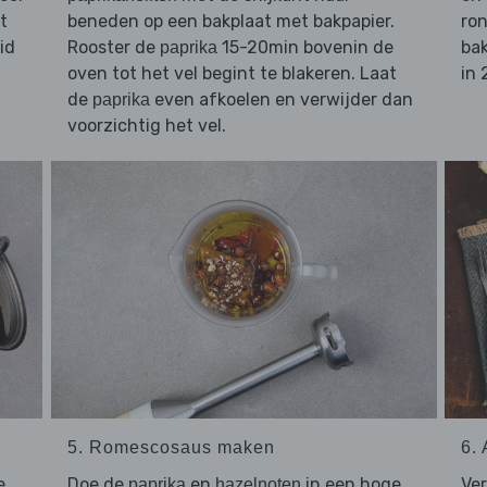
t
beneden op een bakplaat met bakpapier.
ron
id
Rooster de
15-20min bovenin de
bak
paprika
oven tot het vel begint te blakeren. Laat
in 
de
even afkoelen en verwijder dan
paprika
voorzichtig het vel.
5. Romescosaus maken
6.
e
Doe de
en
in een hoge
Ve
paprika
hazelnoten