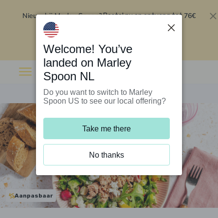
Nieuw bij Marley Spoon?
76€
Bestel nu en ontvang tot
korting op je eerste 5 boxen
.
Inwisselen
Welcome! You’ve
landed on Marley
Spoon NL
Do you want to switch to Marley
Spoon US to see our local offering?
Take me there
No thanks
Aanpasbaar