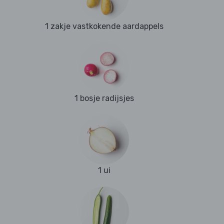
1 zakje vastkokende aardappels
1 bosje radijsjes
1 ui