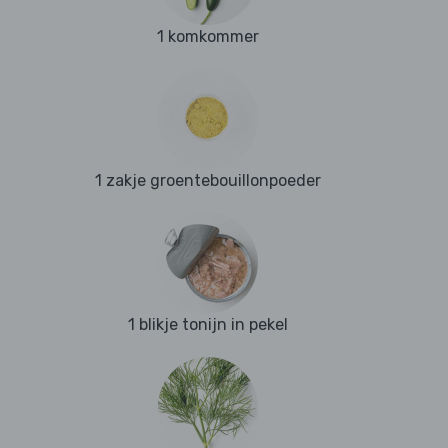
1 komkommer
1 zakje groentebouillonpoeder
1 blikje tonijn in pekel