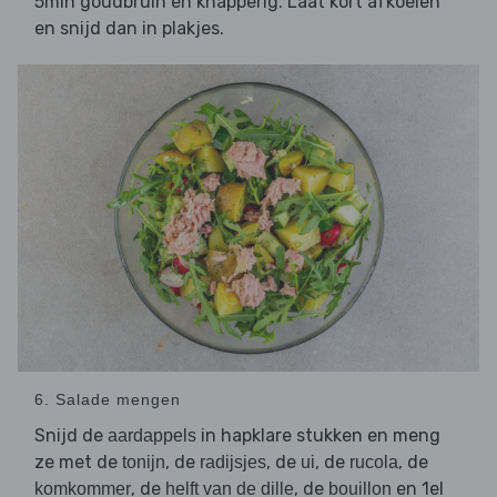
5min goudbruin en knapperig. Laat kort afkoelen
en snijd dan in plakjes.
6. Salade mengen
Snijd de
in hapklare stukken en meng
aardappels
ze met de
, de
, de
, de
, de
tonijn
radijsjes
ui
rucola
, de
, de
en 1el
komkommer
helft van de dille
bouillon