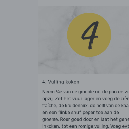
4. Vulling koken
Neem
uit de pan en z
¼e van de groente
opzij. Zet het vuur lager en voeg de
crè
, de
, de
fraîche
kruidenmix
helft van de kaa
en een flinke snuf peper toe aan de
. Roer goed door en laat het geh
groente
inkoken, tot een romige
. Voeg evt
vulling