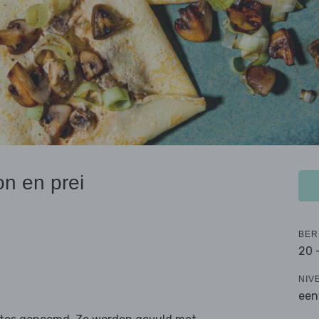
n en prei
BER
20 
NIV
een