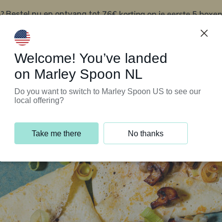
?
76€ korting op je eerste 5 boxen
Bestel nu en ontvang tot
t
Klantenservice
Welcome! You’ve landed
on Marley Spoon NL
Do you want to switch to Marley Spoon US to see our
local offering?
Take me there
No thanks