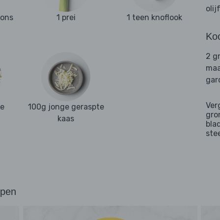
olij
ons
1 prei
1 teen knoflook
Ko
2 g
maa
gar
Ver
se
100g jonge geraspte
gro
kaas
bla
ste
ppen