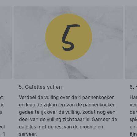
5. Galettes vullen
6. 
et
Verdeel de
over de
Har
vulling
4 pannenkoeken
en klap de zijkanten van de
vee
me
pannenkoeken
gedeeltelijk over de
, zodat nog een
da
s
vulling
deel van de
zichtbaar is. Garneer de
spi
vulling
eel
met de
en
chi
galettes
rest van de groente
. 1
serveer.
fij