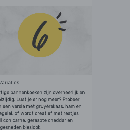
Variaties
tige pannenkoeken zijn overheerlijk en
lzijdig. Lust je er nog meer? Probeer
n een versie met gruyèrekaas, ham en
egelei, of wordt creatief met restjes
li con carne, geraspte cheddar en
ngesneden bieslook.