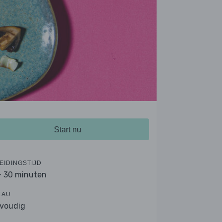
Start nu
EIDINGSTIJD
- 30 minuten
EAU
voudig