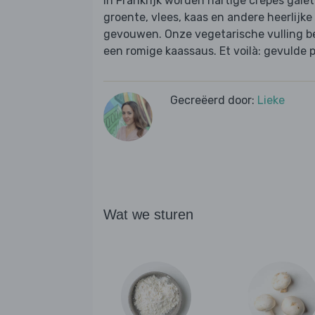
In Frankrijk worden hartige crêpes gal
groente, vlees, kaas en andere heerlijk
gevouwen. Onze vegetarische vulling b
een romige kaassaus. Et voilà: gevulde 
Gecreëerd door:
Lieke
Wat we sturen