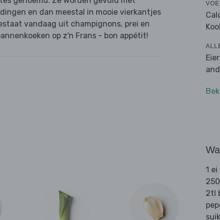
ettes genoemd. Ze worden gevuld met
VOE
e dingen en dan meestal in mooie vierkantjes
Cal
estaat vandaag uit champignons, prei en
Koo
pannenkoeken op z'n Frans - bon appétit!
ALL
Eie
and
Bek
Wat
1 ei
250
2tl 
pep
sui