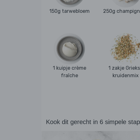
150g tarwebloem
250g champign
1 kuipje crème
1 zakje Griek
fraîche
kruidenmix
Kook dit gerecht in 6 simpele sta