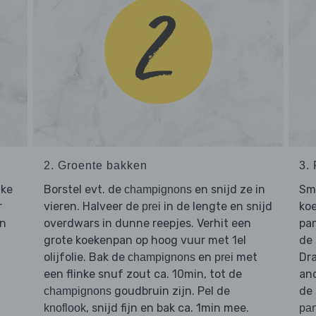
2. Groente bakken
3.
nke
Borstel evt. de
en snijd ze in
Sme
champignons
r
vieren. Halveer de
in de lengte en snijd
ko
prei
n
overdwars in dunne reepjes. Verhit een
pan
grote koekenpan op hoog vuur met 1el
de 
olijfolie. Bak de
en
met
Dr
champignons
prei
een flinke snuf zout ca. 10min, tot de
an
goudbruin zijn. Pel de
de
champignons
, snijd fijn en bak ca. 1min mee.
knoflook
pa