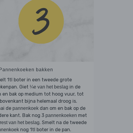
 Pannenkoeken bakken
lt 1tl boter in een tweede grote
ekenpan. Giet
in de
¼e van het beslag
 en bak op medium tot hoog vuur, tot
bovenkant bijna helemaal droog is.
aai de
dan om en bak op de
pannenkoek
dere kant. Bak nog 3
met
pannenkoeken
. Smelt na de tweede
rest van het beslag
nog 1tl boter in de pan.
nnenkoek