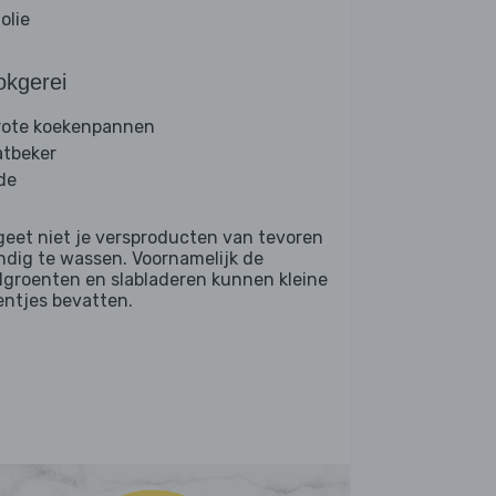
folie
okgerei
rote koekenpannen
tbeker
de
geet niet je versproducten van tevoren
ndig te wassen. Voornamelijk de
dgroenten en slabladeren kunnen kleine
entjes bevatten.