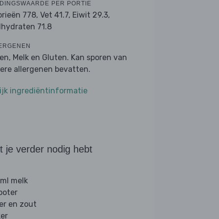
DINGSWAARDE PER PORTIE
orieën 778,
Vet 41.7,
Eiwit 29.3,
lhydraten 71.8
ERGENEN
ren, Melk en Gluten. Kan sporen van
ere allergenen bevatten.
ijk ingrediëntinformatie
 je verder nodig hebt
ml melk
boter
er en zout
ker