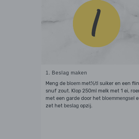
1. Beslag maken
Meng de
met½tl suiker en een fli
bloem
snuf zout. Klop 250ml melk met 1 ei, roe
met een garde door het
e
bloemmengsel
zet het
opzij.
beslag