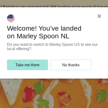
?
76€ korting op je eerste 5 boxen
Bestel nu en ontvang tot
t
Klantenservice
Welcome! You’ve landed
on Marley Spoon NL
Do you want to switch to Marley Spoon US to see our
local offering?
Take me there
No thanks