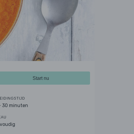
Start nu
EIDINGSTIJD
- 30 minuten
EAU
voudig