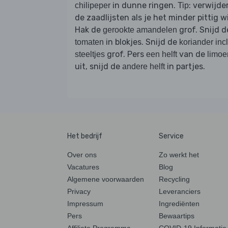
in dunne ringen.
: verwijde
chilipeper
Tip
de zaadlijsten als je het minder pittig wi
Hak de
grof. Snijd d
gerookte amandelen
in blokjes. Snijd de
tomaten
koriander incl
grof. Pers
van de
steeltjes
een helft
limoe
uit, snijd de
in partjes.
andere helft
Het bedrijf
Service
Over ons
Zo werkt het
Vacatures
Blog
Algemene voorwaarden
Recycling
Privacy
Leveranciers
Impressum
Ingrediënten
Pers
Bewaartips
Affiliate Programma
COVID-19 Informatie