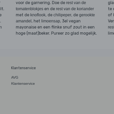
r
voor de garnering. Doe de
gla
rest van de
lt.
en de
te 
tomatenblokjes
rest van de koriander
e
met de
, de
, de
of
knoflook
chilipeper
gerookte
, het
, 3el vegan
Ve
.
amandel
limoensap
mayonaise en een flinke snuf zout in een
n
res
hoge (maat)beker. Pureer zo glad mogelijk.
lim
Klantenservice
AVG
Klantenservice