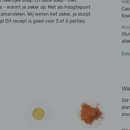
n heerlijke soep. En deze soep - met
VOE
ps - warmt je zeker op. Met als hoogtepunt
Cal
 amandelen. Wij weten het zeker, je slurpt
Koo
! Dit recept is goed voor 3 of 6 porties.
ALL
Glu
all
Bek
Wat
2el
pla
zou