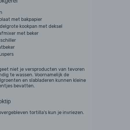
okgerei
n
plaat met bakpapier
delgrote kookpan met deksel
afmixer met beker
schiller
tbeker
ruspers
geet niet je versproducten van tevoren
ndig te wassen. Voornamelijk de
dgroenten en slabladeren kunnen kleine
entjes bevatten.
ktip
vergebleven tortilla's kun je invriezen.