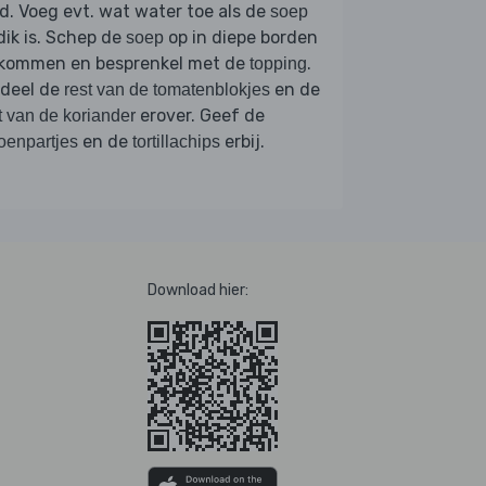
d. Voeg evt. wat water toe als de
soep
dik is. Schep de
op in diepe borden
soep
 kommen en besprenkel met de
.
topping
rdeel de
en de
rest van de tomatenblokjes
erover. Geef de
t van de koriander
en de
erbij.
oenpartjes
tortillachips
Download hier: