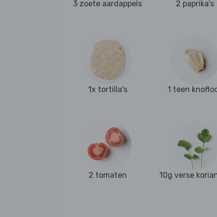
3 zoete aardappels
2 paprika's
1x tortilla's
1 teen knoflo
2 tomaten
10g verse koria