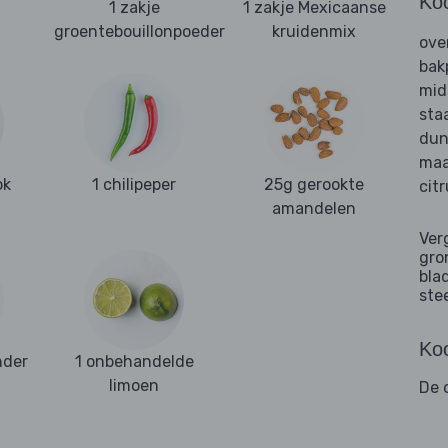
Ko
1 zakje
1 zakje Mexicaanse
groentebouillonpoeder
kruidenmix
ove
bak
mid
sta
dun
maa
ok
1 chilipeper
25g gerookte
cit
amandelen
Ver
gro
bla
ste
Koo
nder
1 onbehandelde
limoen
De o