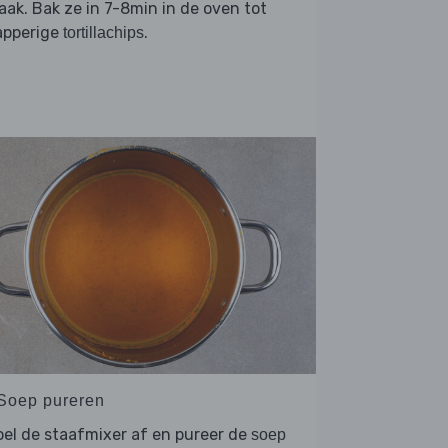
ak. Bak ze in 7-8min in de oven tot
apperige
.
tortillachips
 Soep pureren
el de staafmixer af en pureer de
soep