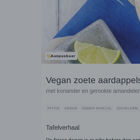
Aanpasbaar
Vegan zoete aardappelso
met koriander en gerookte amandele
PITTIG
VEGAN
ONDER 650KCAL
ZUIVELARM
Tafelverhaal