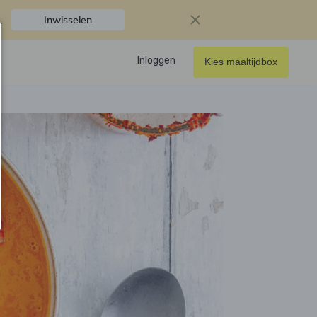
.
Inwisselen
Inloggen
Kies maaltijdbox