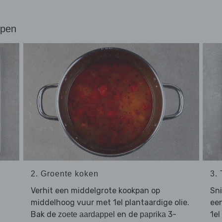
ppen
2. Groente koken
3. 
Verhit een middelgrote kookpan op
Sn
middelhoog vuur met 1el plantaardige olie.
een
Bak de
en de
3-
1el
zoete aardappel
paprika