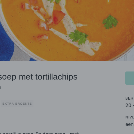
ep met tortillachips
n
BER
EXTRA GROENTE
20 
NIV
een