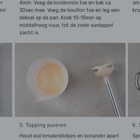
n
4min. Voeg de
toe en bak ca.
sma
kruidenmix
0ml
30sec mee. Voeg de
toe en leg een
kn
bouillon
deksel op de pan. Kook 10-15min op
middelhoog vuur, tot de
zoete aardappel
zacht is.
5. Topping pureren
6.
Houd
en
apart
Spo
wat tomatenblokjes
koriander