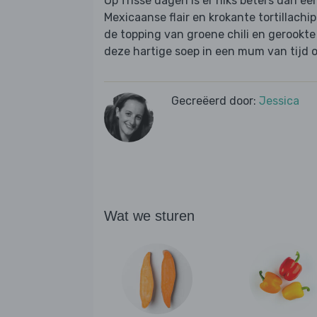
Op frisse dagen is er niks beters dan ee
Mexicaanse flair en krokante tortillachi
de topping van groene chili en gerookte
deze hartige soep in een mum van tijd op
Gecreëerd door:
Jessica
Wat we sturen