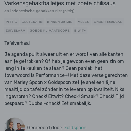
Varkensgehaktballetjes met zoete chilisaus
en Indonesische gebakken rijst (pittig)
PITTIG
GLUTENARM
BINNEN 30 MIN.
VLEES
ONDER 650KCAL
ZUIVELARM
GOEDE KLIMAATSCORE
EIWIT+
Tafelverhaal
Je agenda puilt alweer uit en er wordt van alle kanten
aan je getrokken? Of heb je gewoon even geen zin om
lang in te keuken te staan? Geen paniek, het
toverwoord is Performance+! Met deze verse gerechten
van Marley Spoon x Goldspoon zet je snel een fijne
maaltijd op tafel zónder in te leveren op kwaliteit. Niks
ingevroren? Check! Eitwit? Check! Smaak? Check! Tijd
bespaard? Dubbel-check! Eet smakelijk.
Gecreëerd door:
Goldspoon