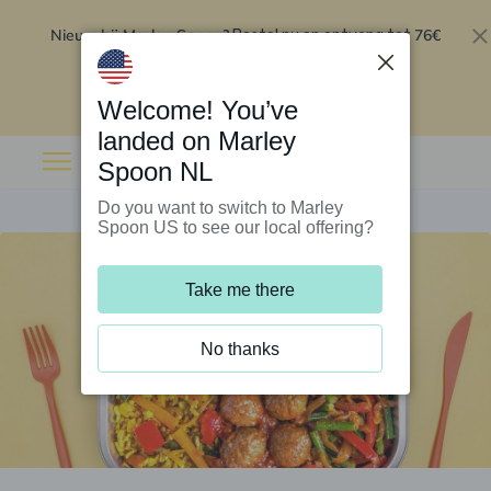
Nieuw bij Marley Spoon?
76€
Bestel nu en ontvang tot
korting op je eerste 5 boxen
.
Inwisselen
Welcome! You’ve
landed on Marley
Spoon NL
Do you want to switch to Marley
Spoon US to see our local offering?
Take me there
No thanks