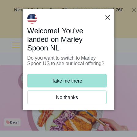
Nieuw bij Marley Spoon?
76€
Bestel nu en ontvang tot
korting op je eerste 5 boxen
.
Inwisselen
Welcome! You’ve
landed on Marley
Spoon NL
Do you want to switch to Marley
Spoon US to see our local offering?
Take me there
No thanks
Deal