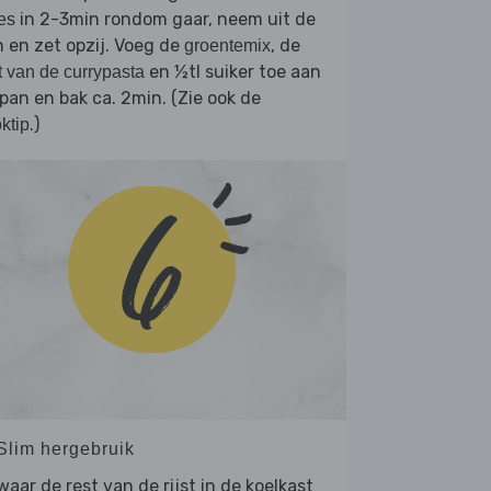
in 2-3min rondom gaar, neem uit de
es
 en zet opzij. Voeg de
, de
groentemix
en ½tl suiker toe aan
t van de currypasta
pan en bak ca. 2min. (Zie ook de
.)
ktip
 Slim hergebruik
aar de rest van de rijst in de koelkast