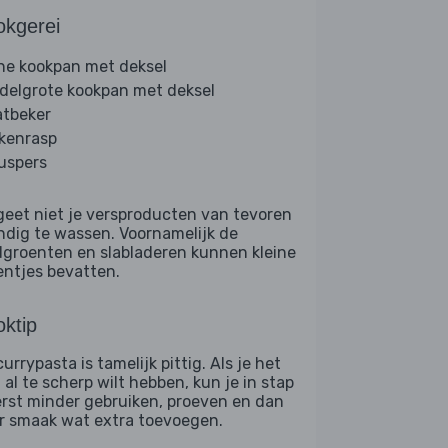
okgerei
ine kookpan met deksel
delgrote kookpan met deksel
tbeker
kenrasp
ruspers
geet niet je versproducten van tevoren
ndig te wassen. Voornamelijk de
dgroenten en slabladeren kunnen kleine
entjes bevatten.
ktip
urrypasta is tamelijk pittig. Als je het
 al te scherp wilt hebben, kun je in stap
erst minder gebruiken, proeven en dan
r smaak wat extra toevoegen.