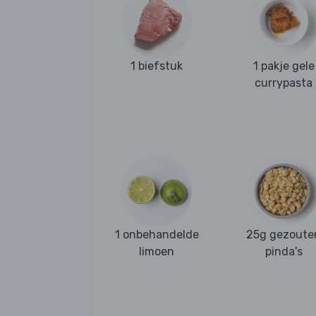
1 biefstuk
1 pakje gele
currypasta
1 onbehandelde
25g gezoute
limoen
pinda's