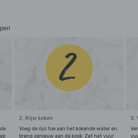
ppen
2. Rijst koken
3.
 de
Voeg de
toe aan het kokende water en
Ver
rijst
Dep
breng opnieuw aan de kook. Zet het vuur
vuu