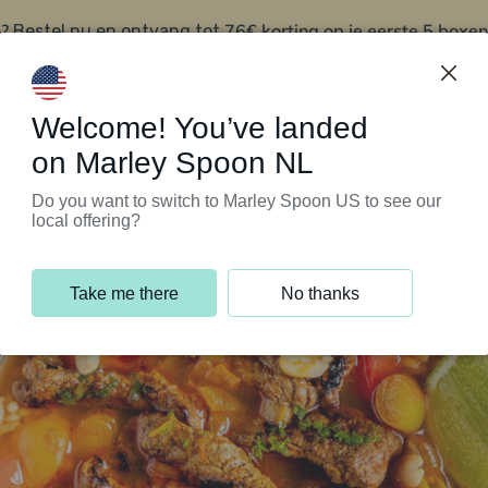
?
76€ korting op je eerste 5 boxen
Bestel nu en ontvang tot
t
Klantenservice
Welcome! You’ve landed
on Marley Spoon NL
Do you want to switch to Marley Spoon US to see our
local offering?
Take me there
No thanks