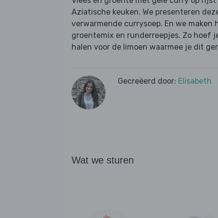
Vlees en groente met gele curry op rijst
Aziatische keuken. We presenteren dez
verwarmende currysoep. En we maken h
groentemix en runderreepjes. Zo hoef j
halen voor de limoen waarmee je dit ger
Gecreëerd door:
Elisabeth
Wat we sturen