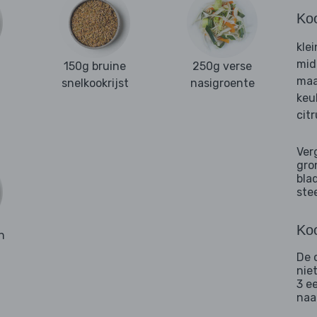
Ko
kle
mid
150g bruine
250g verse
maa
snelkookrijst
nasigroente
keu
cit
Ver
gro
bla
ste
Koo
n
De c
niet
3 e
naa