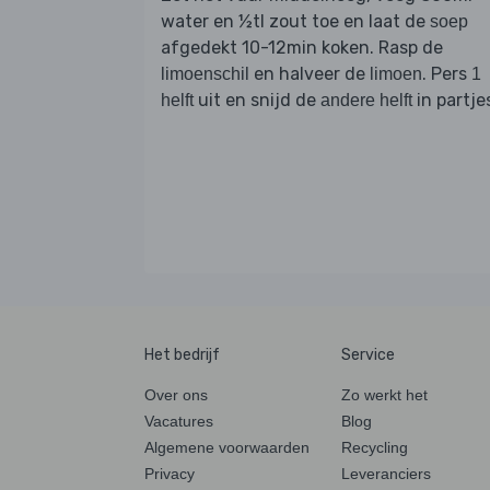
water en ½tl zout toe en laat de
soep
afgedekt 10-12min koken. Rasp de
en halveer de
. Pers
limoenschil
limoen
1
uit en snijd de
in partje
helft
andere helft
Het bedrijf
Service
Over ons
Zo werkt het
Vacatures
Blog
Algemene voorwaarden
Recycling
Privacy
Leveranciers