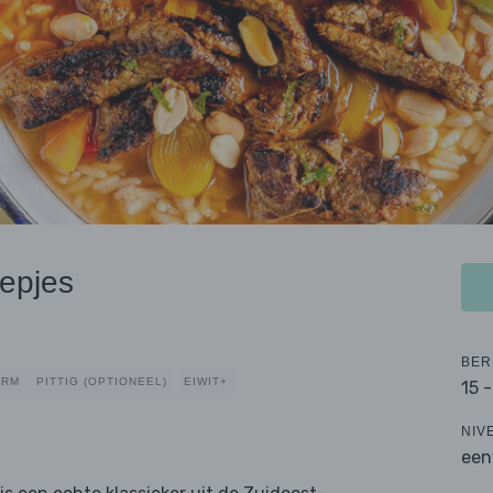
epjes
BER
ARM
PITTIG (OPTIONEEL)
EIWIT+
15 
NIV
een