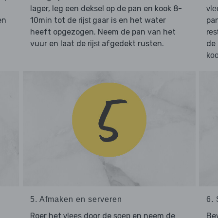
lager, leg een deksel op de pan en kook 8-
vle
en
10min tot de
gaar is en het water
pan
rijst
heeft opgezogen. Neem de pan van het
res
vuur en laat de
afgedekt rusten.
de 
rijst
koo
5. Afmaken en serveren
6.
Roer het
door de
en neem de
Bew
vlees
soep