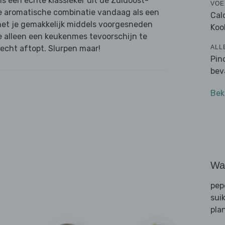
 is een echte klassieker uit de Zuidoost-
VOE
e aromatische combinatie vandaag als een
Cal
et je gemakkelijk middels voorgesneden
Koo
e alleen een keukenmes tevoorschijn te
ALL
echt aftopt. Slurpen maar!
Pin
bev
Bek
Wat
pep
sui
pla