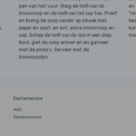
pan van het vuur. Voeg de
en 
helft van de
en de
toe. Proef
"re
limoenrasp
helft van het sap
en breng de
verder op smaak met
bes
soep
s.
peper en zout, en evt. extra
en
ku
limoenrasp
-
. Schep de
in een diep
man
sap
helft van de rijst
bord, giet de
erover en en garneer
soep
met de
. Serveer met de
pinda's
.
limoenpartjes
Klantenservice
AVG
Klantenservice