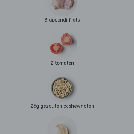
3 kippendijfilets
2 tomaten
25g gezouten cashewnoten