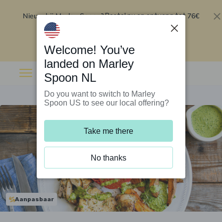
Nieuw bij Marley Spoon?
76€
Bestel nu en ontvang tot
korting op je eerste 5 boxen
.
Inwisselen
Welcome! You’ve
landed on Marley
Spoon NL
Do you want to switch to Marley
Spoon US to see our local offering?
Take me there
No thanks
Aanpasbaar