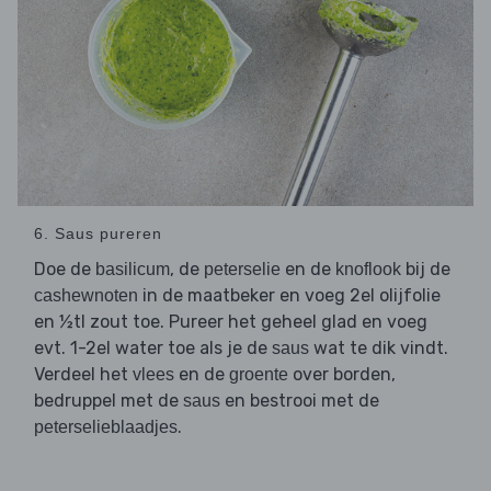
6. Saus pureren
Doe de
, de
en de
bij de
basilicum
peterselie
knoflook
in de maatbeker en voeg 2el olijfolie
cashewnoten
en ½tl zout toe. Pureer het geheel glad en voeg
evt. 1-2el water toe als je de
wat te dik vindt.
saus
Verdeel het
en de
over borden,
vlees
groente
bedruppel met de
en bestrooi met de
saus
.
peterselieblaadjes