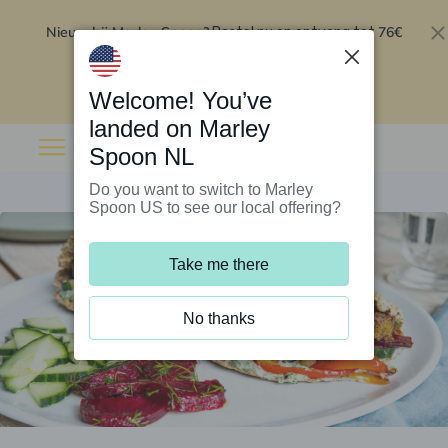
Nieuw bij Marley Spoon?
76€
Bestel nu en ontvang tot
korting op je eerste 5 boxen
.
Inwisselen
Welcome! You’ve
landed on Marley
Spoon NL
Do you want to switch to Marley
Spoon US to see our local offering?
Take me there
No thanks