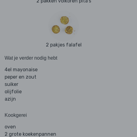
2 pakken volkoren pita's
2 pakjes falafel
Wat je verder nodig hebt
4el mayonaise
peper en zout
suiker
olijfolie
azijn
Kookgerei
oven
2 grote koekenpannen