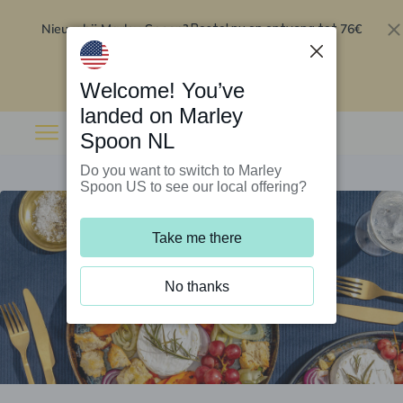
Nieuw bij Marley Spoon?
76€
Bestel nu en ontvang tot
korting op je eerste 5 boxen
.
Inwisselen
Welcome! You’ve
landed on Marley
Spoon NL
Do you want to switch to Marley
Spoon US to see our local offering?
Take me there
No thanks