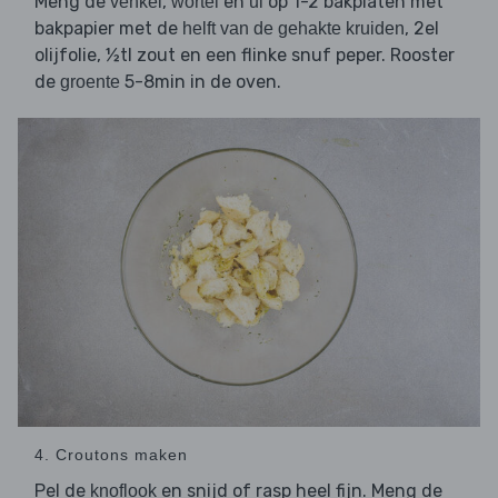
Meng de
,
en
op 1-2 bakplaten met
venkel
wortel
ui
bakpapier met de
, 2el
helft van de gehakte kruiden
olijfolie, ½tl zout en een flinke snuf peper. Rooster
de
5-8min in de oven.
groente
4. Croutons maken
Pel de
en snijd of rasp heel fijn. Meng de
knoflook