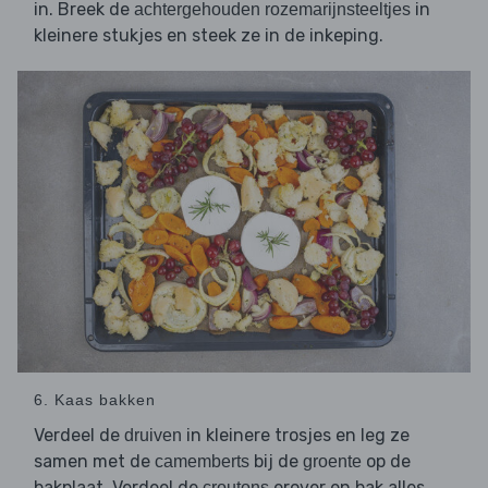
in. Breek de
in
achtergehouden rozemarijnsteeltjes
kleinere stukjes en steek ze in de inkeping.
6. Kaas bakken
Verdeel de
in kleinere trosjes en leg ze
druiven
samen met de
bij de
op de
camemberts
groente
bakplaat. Verdeel de
erover en bak alles
croutons