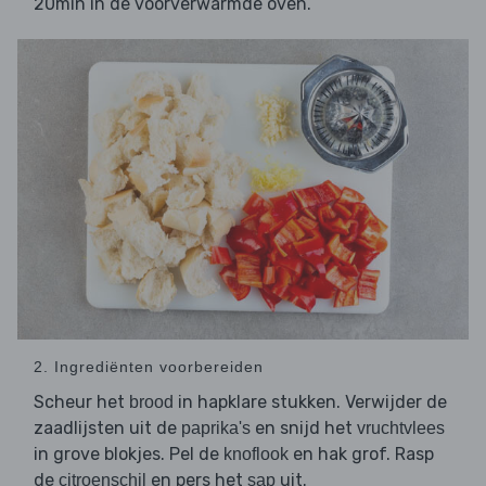
20min in de voorverwarmde oven.
2. Ingrediënten voorbereiden
Scheur het
in hapklare stukken. Verwijder de
brood
zaadlijsten uit de
en snijd het
paprika's
vruchtvlees
in grove blokjes. Pel de
en hak grof. Rasp
knoflook
de
en pers het
uit.
citroenschil
sap