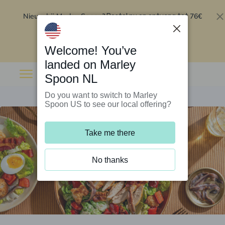
Nieuw bij Marley Spoon?
76€
Bestel nu en ontvang tot
korting op je eerste 5 boxen
.
Inwisselen
Welcome! You’ve
landed on Marley
Spoon NL
Do you want to switch to Marley
Spoon US to see our local offering?
Take me there
No thanks