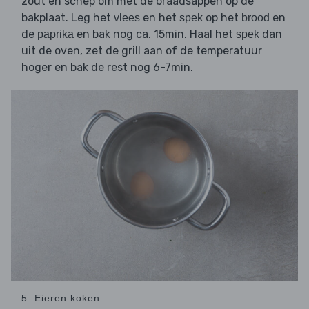
zout en schep om met de braadsappen op de
bakplaat. Leg het
en het
op het
en
vlees
spek
brood
de
en bak nog ca. 15min. Haal het
dan
paprika
spek
uit de oven, zet de grill aan of de temperatuur
hoger en bak de rest nog 6-7min.
5. Eieren koken