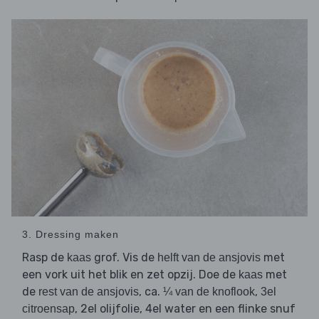
3. Dressing maken
Rasp de
grof. Vis de
met
kaas
helft van de ansjovis
een vork uit het blik en zet opzij. Doe de
met
kaas
de
, ca.
,
rest van de ansjovis
¼ van de knoflook
3el
, 2el olijfolie, 4el water en een flinke snuf
citroensap