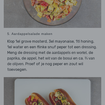
5. Aardappelsalade maken
Klop 1el grove mosterd, 3el mayonaise, 1tl honing,
1el water en een flinke snuf peper tot een
.
dressing
Meng de
met de
, de
dressing
aardappels en wortel
, de
, het
en ca.
paprika
appel
wit van de bosui
¾ van
. Proef of je nog peper en zout wil
de olijven
toevoegen.