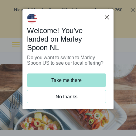
Nieuw bij Marley Spoon?
76€
Bestel nu en ontvang tot
korting op je eerste 5 boxen
.
Inwisselen
Welcome! You’ve
landed on Marley
Spoon NL
Do you want to switch to Marley
Spoon US to see our local offering?
Take me there
No thanks