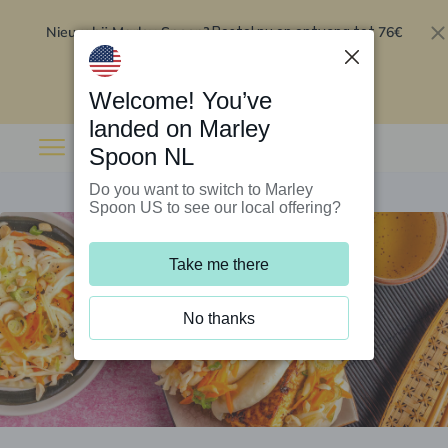
Nieuw bij Marley Spoon?
76€
Bestel nu en ontvang tot
korting op je eerste 5 boxen
.
Inwisselen
Welcome! You’ve
landed on Marley
Spoon NL
Do you want to switch to Marley
Spoon US to see our local offering?
Take me there
No thanks