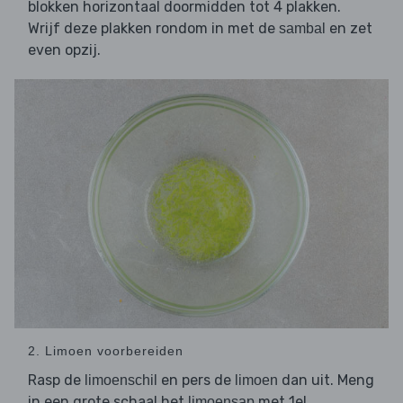
blokken horizontaal doormidden tot 4 plakken.
Wrijf deze plakken rondom in met de
en zet
sambal
even opzij.
2. Limoen voorbereiden
Rasp de
en pers de
dan uit. Meng
limoenschil
limoen
in een grote schaal het
met 1el
limoensap