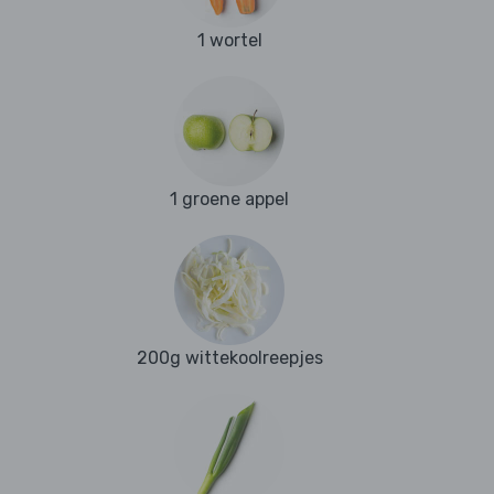
1 wortel
1 groene appel
200g wittekoolreepjes