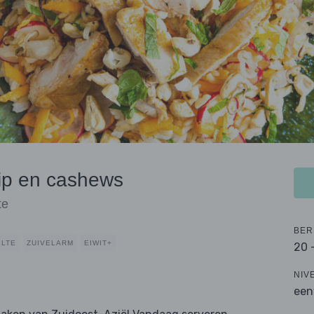
kip en cashews
te
BER
LTE
ZUIVELARM
EIWIT+
20 
NIV
een