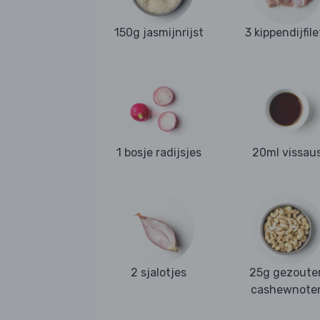
150g jasmijnrijst
3 kippendijfile
1 bosje radijsjes
20ml vissau
2 sjalotjes
25g gezoute
cashewnote