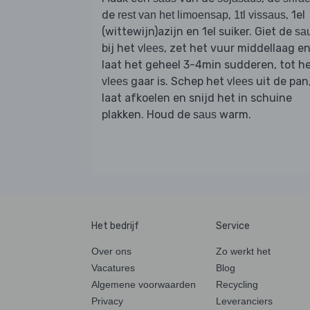
de
,
, 1el
rest van het limoensap
1tl vissaus
(wittewijn)azijn en 1el suiker. Giet de
sa
bij het
, zet het vuur middellaag e
vlees
laat het geheel 3-4min sudderen, tot h
gaar is. Schep het
uit de pan
vlees
vlees
laat afkoelen en snijd het in schuine
plakken. Houd de
warm.
saus
Het bedrijf
Service
Over ons
Zo werkt het
Vacatures
Blog
Algemene voorwaarden
Recycling
Privacy
Leveranciers