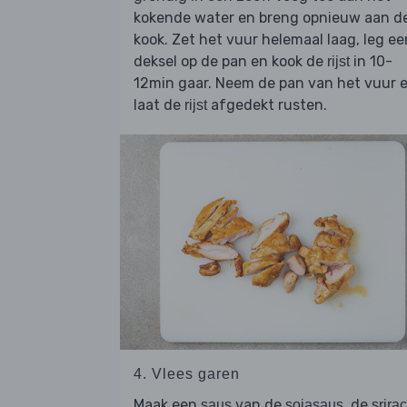
kokende water en breng opnieuw aan d
kook. Zet het vuur helemaal laag, leg ee
deksel op de pan en kook de
in 10-
rijst
12min gaar. Neem de pan van het vuur 
laat de
afgedekt rusten.
rijst
4. Vlees garen
Maak een
van de
, de
saus
sojasaus
srira