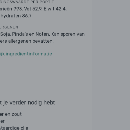
DINGSWAARDE PER PORTIE
orieën 993,
Vet 52.9,
Eiwit 42.4,
lhydraten 86.7
ERGENEN
, Soja, Pinda's en Noten. Kan sporen van
ere allergenen bevatten.
ijk ingrediëntinformatie
 je verder nodig hebt
er en zout
ker
ntaardige olie