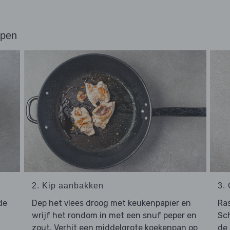
ppen
2. Kip aanbakken
3.
de
Dep het
droog met keukenpapier en
Ra
vlees
wrijf het rondom in met een snuf peper en
Sch
zout. Verhit een middelgrote koekenpan op
de 