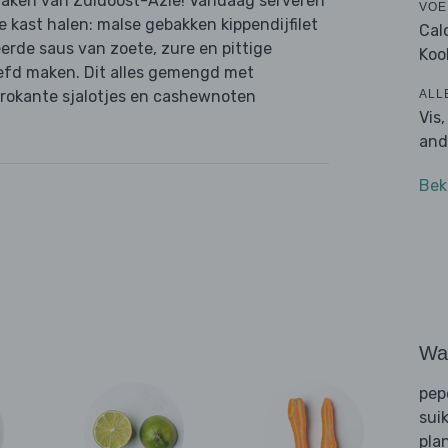
aken van Zuidoost-Azië! Vandaag serveren
VOE
de kast halen: malse gebakken kippendijfilet
Cal
eerde saus van zoete, zure en pittige
Koo
iefd maken. Dit alles gemengd met
ALL
 krokante sjalotjes en cashewnoten
Vis
and
Bek
Wat
pep
sui
pla