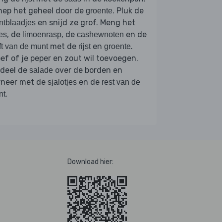
hep het geheel door de
. Pluk de
groente
en snijd ze grof. Meng het
tblaadjes
, de
, de
en de
es
limoenrasp
cashewnoten
met de
en
.
ft van de munt
rijst
groente
ef of je peper en zout wil toevoegen.
rdeel de
over de borden en
salade
rneer met de
en de
sjalotjes
rest van de
.
nt
Download hier: