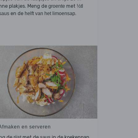
nne plakjes. Meng de
met
groente
½tl
en de
.
saus
helft van het limoensap
 Afmaken en serveren
ng de
met de
in de koekenpan.
rijst
saus