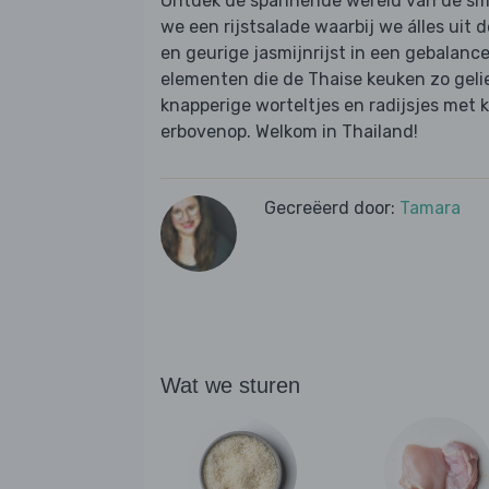
Ontdek de spannende wereld van de sm
we een rijstsalade waarbij we álles uit 
en geurige jasmijnrijst in een gebalanc
elementen die de Thaise keuken zo gel
knapperige worteltjes en radijsjes met
erbovenop. Welkom in Thailand!
Gecreëerd door:
Tamara
Wat we sturen