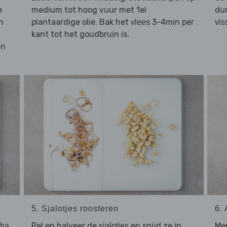
e
medium tot hoog vuur met 1el
du
n
plantaardige olie. Bak het
3-4min per
vlees
vis
kant tot het goudbruin is.
en
5. Sjalotjes roosteren
6.
,
Pel en halveer de
en snijd ze in
Me
cha
sjalotjes