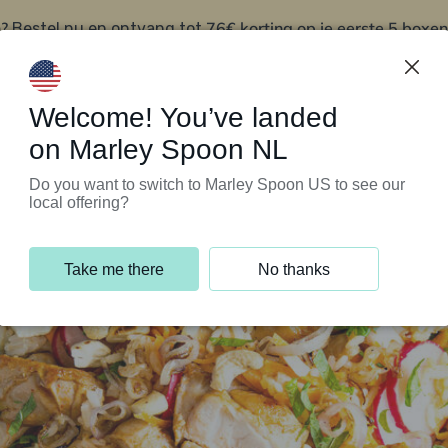
?
76€ korting op je eerste 5 boxen
Bestel nu en ontvang tot
t
Klantenservice
Welcome! You’ve landed
on Marley Spoon NL
Do you want to switch to Marley Spoon US to see our
local offering?
Take me there
No thanks