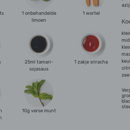
azi
ts
1 onbehandelde
1 wortel
limoen
Ko
kle
mid
kle
maa
keu
s
25ml tamari-
1 zakje sriracha
cit
sojasaus
zee
Ver
gro
bla
ste
n
10g verse munt
n