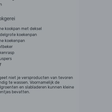
jn
okgerei
ine kookpan met deksel
delgrote koekenpan
ine koekenpan
tbeker
kenrasp
ruspers
f
geet niet je versproducten van tevoren
ndig te wassen. Voornamelijk de
dgroenten en slabladeren kunnen kleine
entjes bevatten.