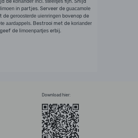
ijd de
fijn. Snijd
koriander incl. steeltjes
in partjes. Serveer de
limoen
guacamole
t de
bovenop de
geroosterde uienringen
. Bestrooi met de
te aardappels
koriander
 geef de
erbij.
limoenpartjes
Download hier: