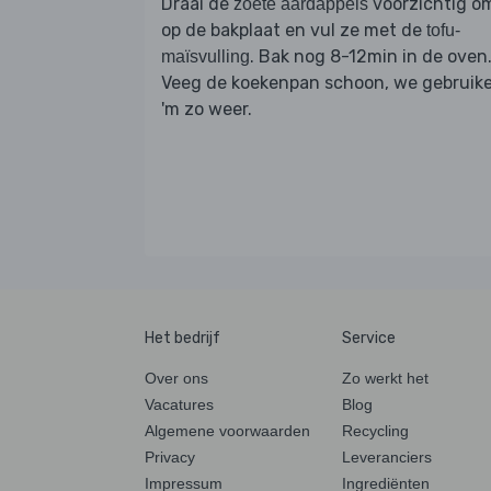
Draai de
voorzichtig o
zoete aardappels
op de bakplaat en vul ze met de
tofu-
. Bak nog 8-12min in de oven
maïsvulling
Veeg de koekenpan schoon, we gebruik
'm zo weer.
Het bedrijf
Service
Over ons
Zo werkt het
Vacatures
Blog
Algemene voorwaarden
Recycling
Privacy
Leveranciers
Impressum
Ingrediënten