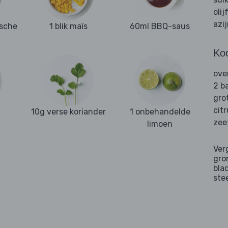
olij
azi
ische
1 blik maïs
60ml BBQ-saus
Ko
ove
2 b
gro
cit
10g verse koriander
1 onbehandelde
zee
limoen
Ver
gro
bla
ste