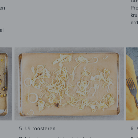
BB
een
Pr
kru
erd
al
5. Ui roosteren
6.