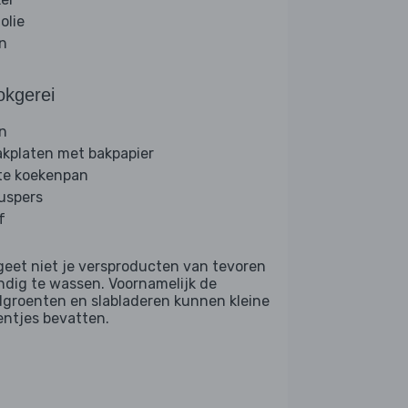
folie
jn
okgerei
n
akplaten met bakpapier
te koekenpan
ruspers
f
geet niet je versproducten van tevoren
ndig te wassen. Voornamelijk de
dgroenten en slabladeren kunnen kleine
entjes bevatten.