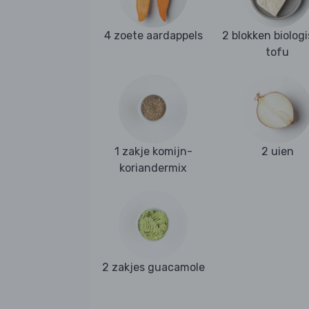
4 zoete aardappels
2 blokken biolog
tofu
1 zakje komijn-
2 uien
koriandermix
2 zakjes guacamole