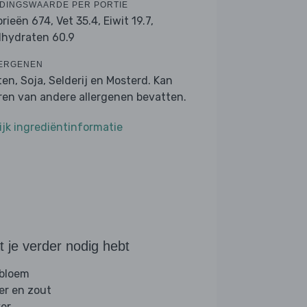
DINGSWAARDE PER PORTIE
orieën 674,
Vet 35.4,
Eiwit 19.7,
lhydraten 60.9
ERGENEN
ten, Soja, Selderij en Mosterd. Kan
ren van andere allergenen bevatten.
ijk ingrediëntinformatie
 je verder nodig hebt
 bloem
er en zout
ker