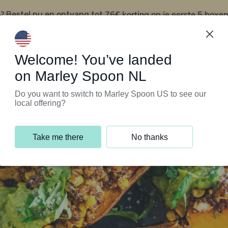
?
76€ korting op je eerste 5 boxen
Bestel nu en ontvang tot
t
Klantenservice
Welcome! You’ve landed
on Marley Spoon NL
Do you want to switch to Marley Spoon US to see our
local offering?
Take me there
No thanks