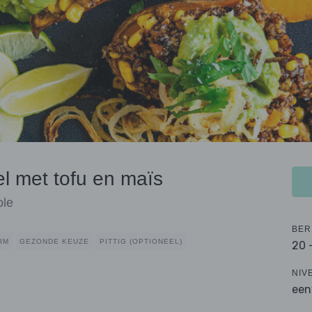
l met tofu en maïs
ole
BER
RM
GEZONDE KEUZE
PITTIG (OPTIONEEL)
20 
NIV
een