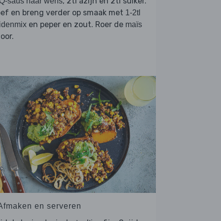
, 2tl azijn en 2tl suiker.
Q-saus naar wens
oef en breng verder op smaak met
1-2tl
en peper en zout. Roer de
idenmix
maïs
oor.
 Afmaken en serveren