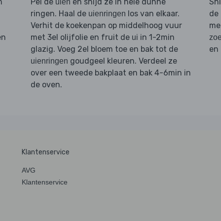
m
Pel de
en snijd ze in hele dunne
Sn
uien
ringen. Haal de
los van elkaar.
de
uienringen
.
Verhit de koekenpan op middelhoog vuur
me
en
met 3el olijfolie en fruit de
in 1-2min
ui
zoe
glazig. Voeg 2el bloem toe en bak tot de
en
goudgeel kleuren. Verdeel ze
uienringen
over een tweede bakplaat en bak 4-6min in
de oven.
Klantenservice
AVG
Klantenservice