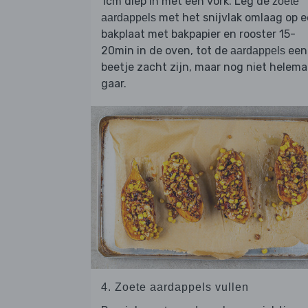
1cm diep in met een vork. Leg de
zoete
met het snijvlak omlaag op 
aardappels
bakplaat met bakpapier en rooster 15-
20min in de oven, tot de
een
aardappels
beetje zacht zijn, maar nog niet helema
gaar.
4. Zoete aardappels vullen