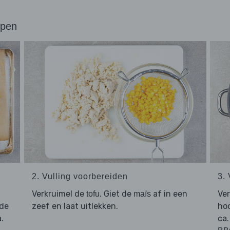
ppen
2. Vulling voorbereiden
3.
Verkruimel de
. Giet de
af in een
Ve
tofu
maïs
 de
zeef en laat uitlekken.
hoo
.
ca.