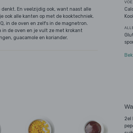
VOE
Cal
denkt. En veelzijdig ook, want naast alle
Koo
je ook alle kanten op met de kooktechniek.
Q, in de oven en zelfs in de magnetron.
ALL
in de oven en je vult ze met krokant
Glu
ngen, guacamole en koriander.
spo
Bek
Wat
2el
pep
sui