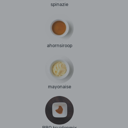
spinazie
ahornsiroop
mayonaise
BBQ kruidenmix