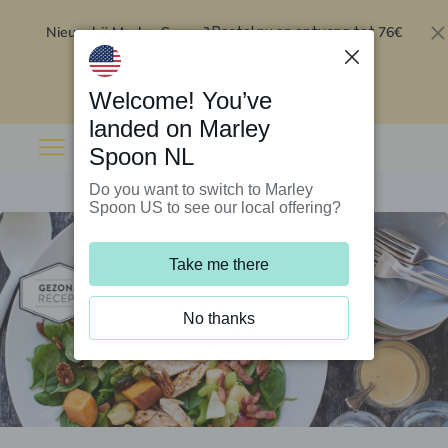
Nieuw bij Marley Spoon?
76€
Bestel nu en ontvang tot
korting op je eerste 5 boxen
.
Inwisselen
Welcome! You’ve
landed on Marley
Spoon NL
Do you want to switch to Marley
Spoon US to see our local offering?
Take me there
No thanks