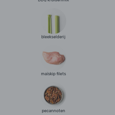
bleekselderij
maïskip filets
pecannoten