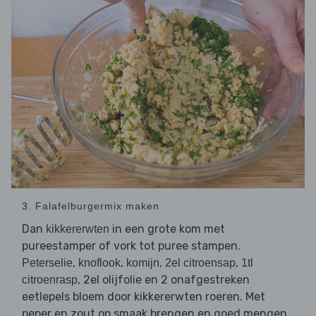
3. Falafelburgermix maken
Dan
in een grote kom met
kikkererwten
pureestamper of vork tot puree stampen.
,
,
,
,
Peterselie
knoflook
komijn
2el citroensap
1tl
, 2el olijfolie en 2 onafgestreken
citroenrasp
eetlepels bloem door kikkererwten roeren. Met
peper en zout op smaak brengen en goed mengen.