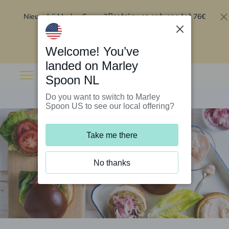
Nieuw bij Marley Spoon?
76€
Bestel nu en ontvang tot
korting op je eerste 5 boxen
.
Inwisselen
Welcome! You’ve
landed on Marley
Spoon NL
Do you want to switch to Marley
Spoon US to see our local offering?
Take me there
No thanks