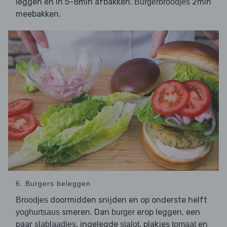
leggen en in 5-8min afbakken.
2min
Burgerbroodjes
meebakken.
6. Burgers beleggen
doormidden snijden en op onderste helft
Broodjes
smeren. Dan
erop leggen, een
yoghurtsaus
burger
paar
, ingelegde
, plakjes
en
slablaadjes
sjalot
tomaat