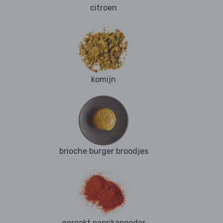
citroen
komijn
brioche burger broodjes
gerookt paprikapoeder