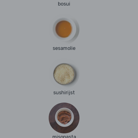
bosui
sesamolie
sushirijst
misopasta