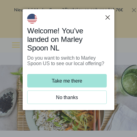
Nieuw bij Marley Spoon?
76€
Bestel nu en ontvang tot
korting op je eerste 5 boxen
.
Inwisselen
Welcome! You’ve
landed on Marley
Spoon NL
Do you want to switch to Marley
Spoon US to see our local offering?
Take me there
No thanks