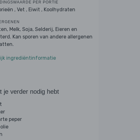
DINGSWAARDE PER PORTIE
orieën ,
Vet ,
Eiwit ,
Koolhydraten
ERGENEN
en, Melk, Soja, Selderij, Eieren en
terd. Kan sporen van andere allergenen
atten.
ijk ingrediëntinformatie
 je verder nodig hebt
t
ker
rte peper
folie
jn