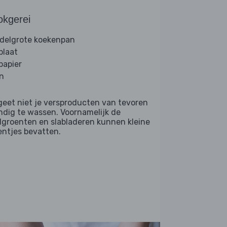
okgerei
delgrote koekenpan
plaat
papier
n
geet niet je versproducten van tevoren
ndig te wassen. Voornamelijk de
dgroenten en slabladeren kunnen kleine
entjes bevatten.