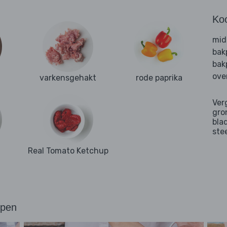
Ko
mid
bak
bak
ove
varkensgehakt
rode paprika
Ver
gro
bla
ste
Real Tomato Ketchup
ppen