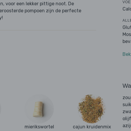
VOE
n, voor een lekker pittige noot. De
Cal
geroosterde pompoen zijn de perfecte
y!
ALL
Glut
Mos
bev
Bek
Wat
zou
sui
zwa
olij
azi
j
mierikswortel
cajun kruidenmix