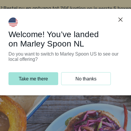
?
76€ korting op je eerste 5 boxen
Bestel nu en ontvang tot
t
Klantenservice
Welcome! You’ve landed
on Marley Spoon NL
Do you want to switch to Marley Spoon US to see our
local offering?
Take me there
No thanks