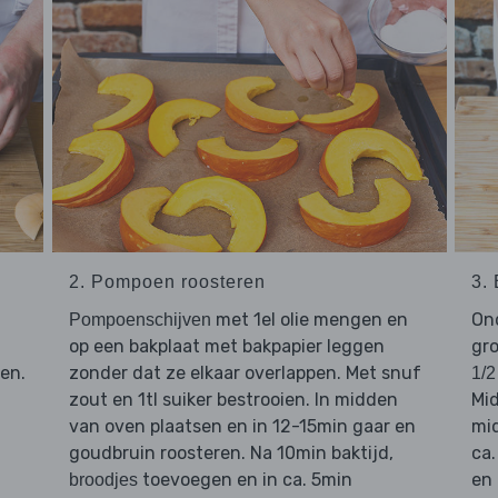
2. Pompoen roosteren
3.
met 1el olie mengen en
On
Pompoenschijven
op een bakplaat met bakpapier leggen
gro
en.
zonder dat ze elkaar overlappen. Met snuf
1/2
zout en 1tl suiker bestrooien. In midden
Mid
van oven plaatsen en in 12-15min gaar en
mi
goudbruin roosteren. Na 10min baktijd,
ca.
toevoegen en in ca. 5min
en
broodjes