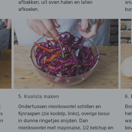
afbakken, uit oven halen en laten
sn
afkoelen.
bur
5. Koolsla maken
6.
t
Ondertussen
schillen en
mierikswortel
Bro
ls
fijnraspen
,
he
(zie kooktip, links)
overige bosui
in
in dunne ringetjes snijden. Dan
wa
met
,
en
bov
mierikswortel
mayonaise
1/2 ketchup