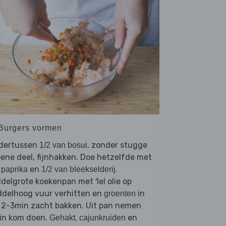
 Burgers vormen
dertussen
, zonder stugge
1/2 van bosui
ene deel, fijnhakken. Doe hetzelfde met
en
.
 paprika
1/2 van bleekselderij
delgrote koekenpan met 1el olie op
ddelhoog vuur verhitten en
in
groenten
 2-3min zacht bakken. Uit pan nemen
 in kom doen.
,
en
Gehakt
cajunkruiden