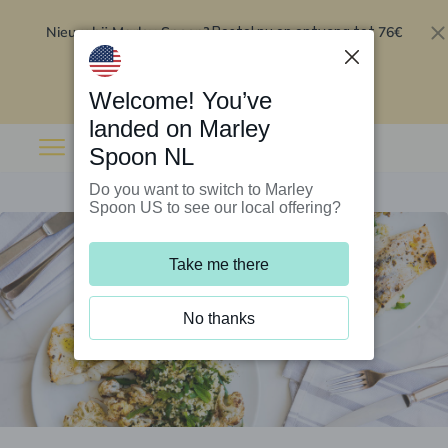
Nieuw bij Marley Spoon?
76€
Bestel nu en ontvang tot
korting op je eerste 5 boxen
.
Inwisselen
Welcome! You’ve
landed on Marley
Spoon NL
Do you want to switch to Marley
Spoon US to see our local offering?
Take me there
No thanks